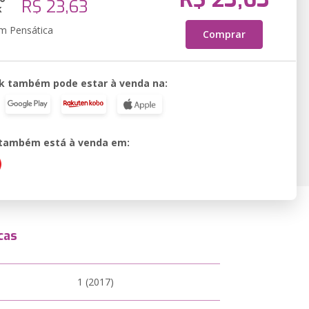
R$ 23,63
k
em Pensática
Comprar
k também pode estar à venda na:
o também está à venda em:
cas
1 (2017)