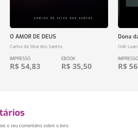
O AMOR DE DEUS
Dona d
Carlos da Silva dos Santos
Odé Luan
IMPRESSO
EBOOK
IMPRESS
R$ 54,83
R$ 35,50
R$ 56
ários
xe o seu comentário sobre o livro.