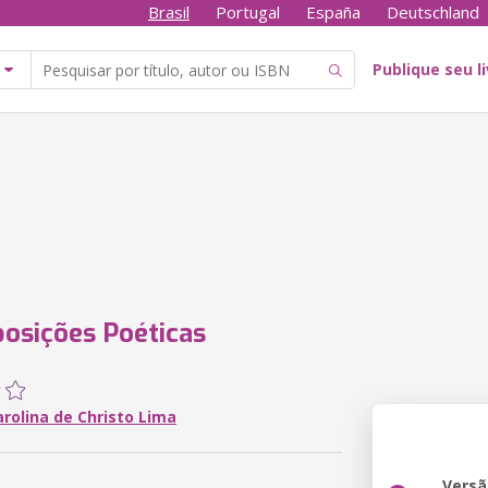
Brasil
Portugal
España
Deutschland
Publique seu l
osições Poéticas
rolina de Christo Lima
Versã