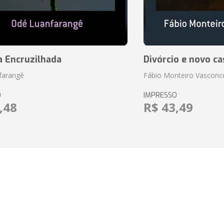
a Encruzilhada
Divórcio e novo ca
farangê
Fábio Monteiro Vasconc
O
IMPRESSO
,48
R$ 43,49