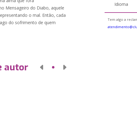
ma alma que fora
Idioma
omo Mensageiro do Diabo, aquele
representando o mal. Então, cada
Tem algo a reclam
mago do sofrimento de quem
atendimento@cl
e autor