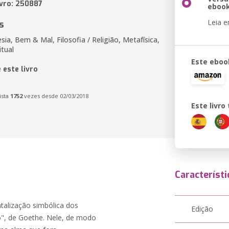
ivro: 250887
eboo
Leia 
s
esia, Bem & Mal, Filosofia / Religião, Metafísica,
itual
Este eboo
 este livro
ista
1752
vezes desde 02/03/2018
Este livr
Característi
ntalização simbólica dos
Edição
o", de Goethe. Nele, de modo