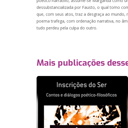
poético-narrativo, assume-se Margarida como u
dessubstancializada por Fausto, o qual tomo c
que, com seus atos, traz a desgraça ao mundo, 
poema trafega, com ordenação narrativa, no â
tudo perdeu pela culpa do outro.
Mais publicações dess