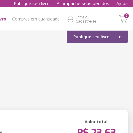
-
Publique seu livro
Acompanhe seus pedidos
Ajuda
0
Entre ou
ivro
Compras em quantidade
Cadastre-se
Publique seu livro
Valor total:
R$ 23,63
o