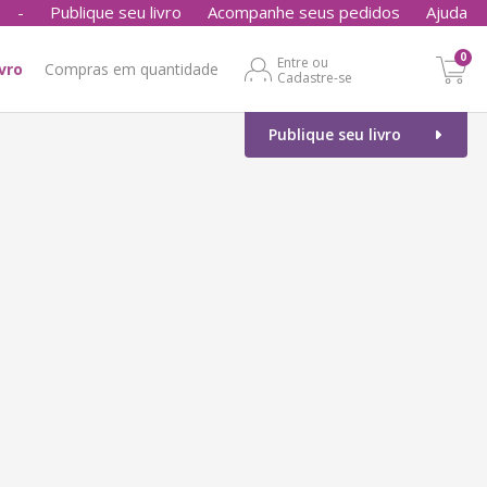
-
Publique seu livro
Acompanhe seus pedidos
Ajuda
0
Entre ou
ivro
Compras em quantidade
Cadastre-se
Publique seu livro