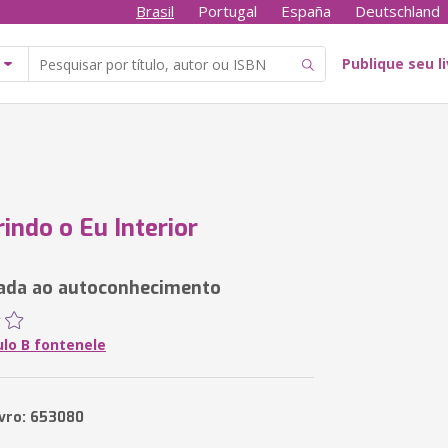
Brasil
Portugal
España
Deutschland
Publique seu l
indo o Eu Interior
ada ao autoconhecimento
ulo B fontenele
ivro: 653080