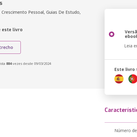
s
, Crescimento Pessoal, Guias De Estudo,
 este livro
Vers
eboo
Leia 
trecho
ista
884
vezes desde 09/03/2024
Este livr
Característi
Número de