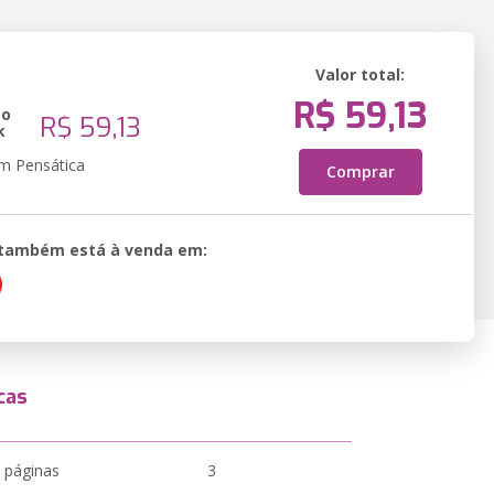
Valor total:
R$ 59,13
ão
R$ 59,13
k
em Pensática
Comprar
o também está à venda em:
cas
 páginas
3