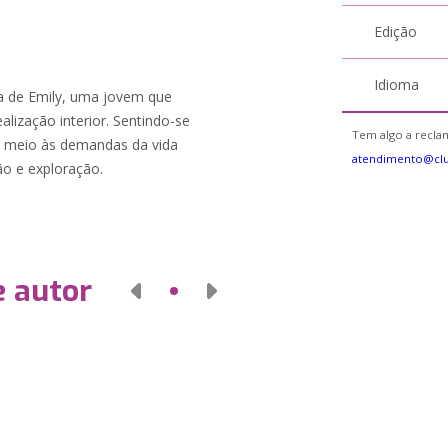
Edição
Idioma
a de Emily, uma jovem que
ização interior. Sentindo-se
Tem algo a reclam
m meio às demandas da vida
atendimento@cl
ão e exploração.
e autor