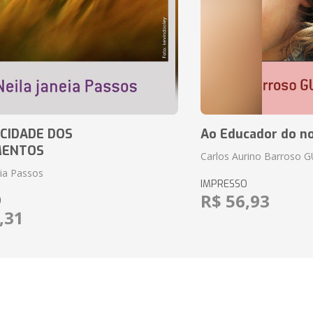
CIDADE DOS
Ao Educador do no
MENTOS
Carlos Aurino Barroso 
eia Passos
IMPRESSO
R$ 56,93
O
,31