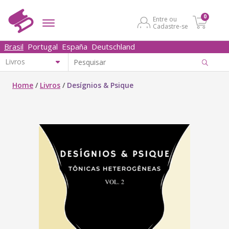
0
Entre ou
Cadastre-se
Brasil
Portugal
España
Deutschland
Home
/
Livros
/
Desígnios & Psique