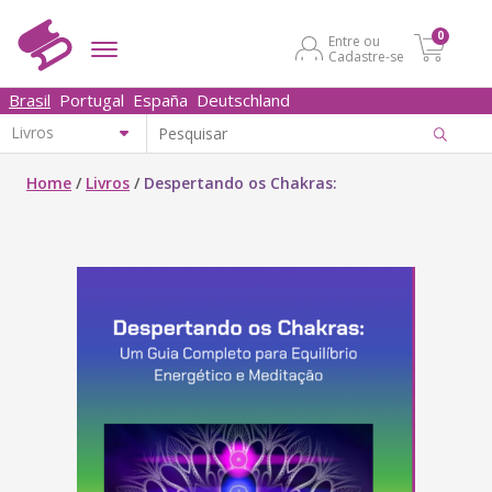
0
Entre ou
Cadastre-se
Brasil
Portugal
España
Deutschland
Home
/
Livros
/
Despertando os Chakras: