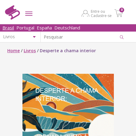
0
Entre ou
Cadastre-se
Brasil
Portugal
España
Deutschland
Home
/
Livros
/
Desperte a chama interior