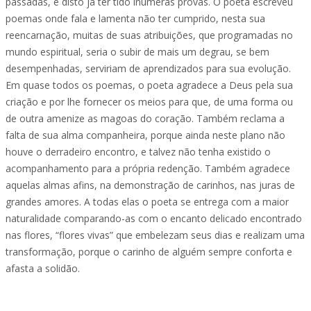
passadas, e disto já ter tido inúmeras provas. O poeta escreveu
poemas onde fala e lamenta não ter cumprido, nesta sua
reencarnação, muitas de suas atribuições, que programadas no
mundo espiritual, seria o subir de mais um degrau, se bem
desempenhadas, serviriam de aprendizados para sua evolução.
Em quase todos os poemas, o poeta agradece a Deus pela sua
criação e por lhe fornecer os meios para que, de uma forma ou
de outra amenize as magoas do coração. Também reclama a
falta de sua alma companheira, porque ainda neste plano não
houve o derradeiro encontro, e talvez não tenha existido o
acompanhamento para a própria redenção. Também agradece
aquelas almas afins, na demonstração de carinhos, nas juras de
grandes amores. A todas elas o poeta se entrega com a maior
naturalidade comparando-as com o encanto delicado encontrado
nas flores, “flores vivas” que embelezam seus dias e realizam uma
transformação, porque o carinho de alguém sempre conforta e
afasta a solidão.