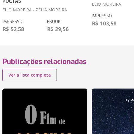
POETAS
ELIO MOREIRA
ELIO MOREIRA - ZÉLIA MOREIRA
IMPRESSO
IMPRESSO
EBOOK
R$ 103,58
R$ 52,58
R$ 29,56
Publicações relacionadas
Ver a lista completa