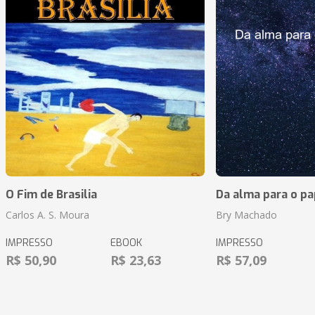
O Fim de Brasilia
Da alma para o pa
Carlos A. S. Moura
Bry Machado
IMPRESSO
EBOOK
IMPRESSO
R$ 50,90
R$ 23,63
R$ 57,09