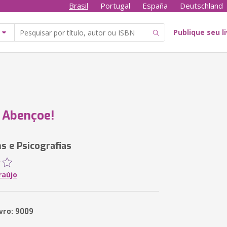
Brasil
Portugal
España
Deutschland
Publique seu l
 Abençoe!
 e Psicografias
raújo
ivro: 9009