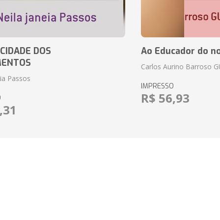
CIDADE DOS
Ao Educador do no
MENTOS
Carlos Aurino Barroso 
eia Passos
IMPRESSO
R$ 56,93
O
,31