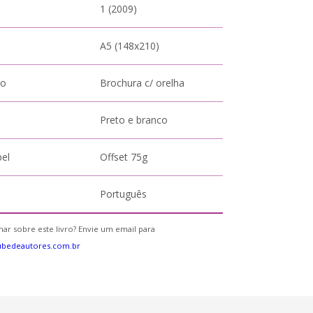
1 (2009)
A5 (148x210)
to
Brochura c/ orelha
Preto e branco
pel
Offset 75g
Português
ar sobre este livro? Envie um email para
ubedeautores.com.br