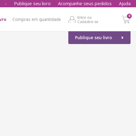
-
Publique seu livro
Acompanhe seus pedidos
Ajuda
0
Entre ou
ivro
Compras em quantidade
Cadastre-se
Publique seu livro