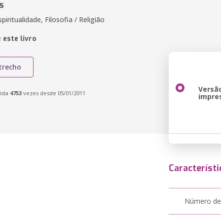
s
piritualidade, Filosofia / Religião
 este livro
trecho
Versã
ista
4753
vezes desde 05/01/2011
impre
Característi
Número de