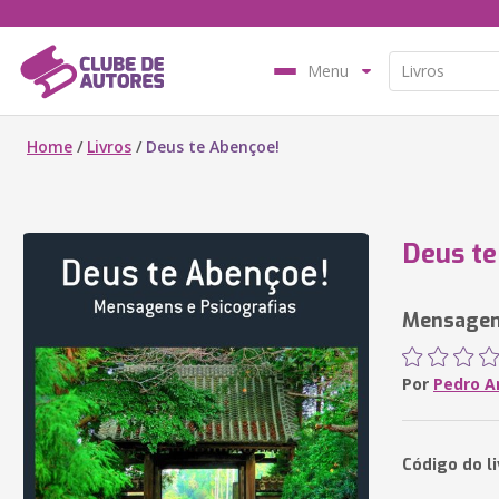
Menu
Home
/
Livros
/
Deus te Abençoe!
Deus te
Mensagens
Por
Pedro A
Código do l