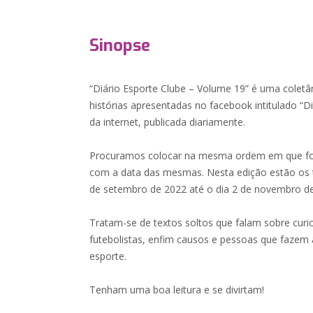
Sinopse
“Diário Esporte Clube – Volume 19” é uma coletân
histórias apresentadas no facebook intitulado “D
da internet, publicada diariamente.
Procuramos colocar na mesma ordem em que foi p
com a data das mesmas. Nesta edição estão os te
de setembro de 2022 até o dia 2 de novembro d
Tratam-se de textos soltos que falam sobre curio
futebolistas, enfim causos e pessoas que fazem a
esporte.
Tenham uma boa leitura e se divirtam!