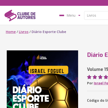
Menu
Home
/
Livros
/
Diário Esporte Clube
Diário 
Volume 1
Por
Israel F
Código do l