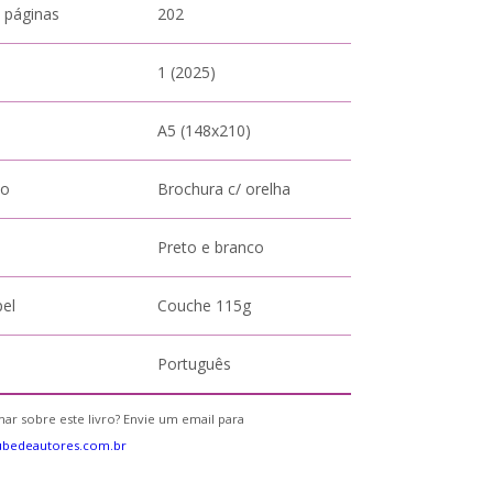
 páginas
202
1 (2025)
A5 (148x210)
to
Brochura c/ orelha
Preto e branco
pel
Couche 115g
Português
ar sobre este livro? Envie um email para
ubedeautores.com.br