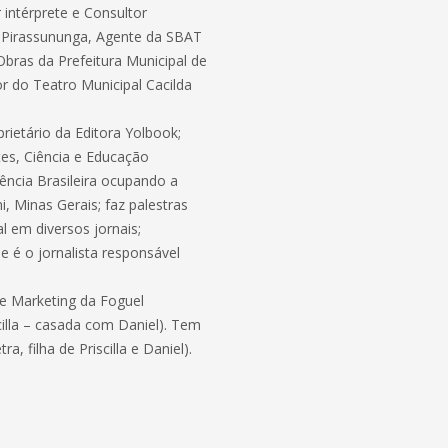
 intérprete e Consultor
e Pirassununga, Agente da SBAT
Obras da Prefeitura Municipal de
or do Teatro Municipal Cacilda
prietário da Editora Yolbook;
es, Ciência e Educação
cia Brasileira ocupando a
, Minas Gerais; faz palestras
al em diversos jornais;
e é o jornalista responsável
de Marketing da Foguel
cilla – casada com Daniel). Tem
a, filha de Priscilla e Daniel).