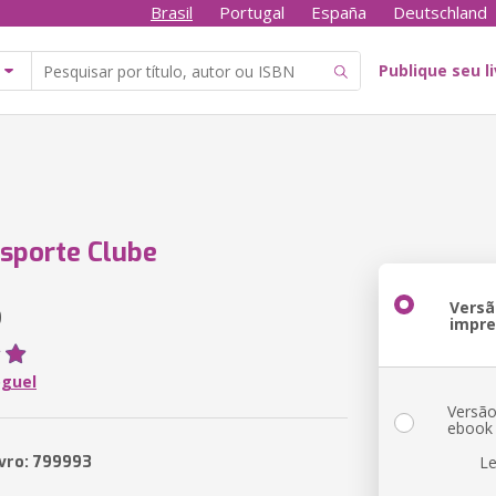
Brasil
Portugal
España
Deutschland
Publique seu l
Esporte Clube
Versã
9
impr
oguel
Versã
ebook
ivro: 799993
Le