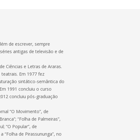
Além de escrever, sempre
séries antigas de televisão e de
 Ciências e Letras de Araras.
 teatrais. Em 1977 fez
turação sintático-semântica do
o. Em 1991 concluiu o curso
2012 concluiu pós-graduação
ornal “O Movimento”, de
Branca”; “Folha de Palmeiras”,
l; “O Popular”, de
, a “Folha de Pirassununga”, no