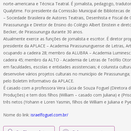
norte-americana e Técnica Teatral. É jornalista, pedagogo, tradutor
Qualytime. Foi presidente da Comissão Municipal de Bibliotecas d
– Sociedade Brasileira de Autores Teatrais, Desenhista e Fiscal de 
Pirassununga e Diretor de Ensino do Colégio Albert Einstein e diret
Becker, de Pirassununga durante 30 anos.
Atualmente exerce as funções de jornalista e escritor. É diretor pro
presidente da APLACE – Academia Pirassununguense de Letras, Art
ocupando a cadeira 28; membro da ALUBRA – Academia Luminescên
cadeira 45; membro da ALTO - Academia de Letras de Teófilo Otoni
em faculdades, escolas e entidades assistenciais; é colunista cultur
desenvolve vários projetos culturais no município de Pirassununga; 
pelo Boletim Informativo da APLACE.
É casado com a professora Vera Lúcia de Souza Foguel (Diretora 
Produções) e tem dois filhos (William – casado com Juliana) e (Pris
três netos (Yohann e Loren Yasmin, filhos de William e Juliana e Pyetr
Nome do link:
israelfoguel.com.br/