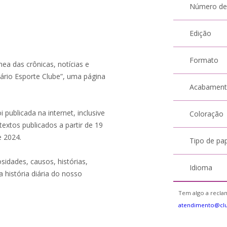
Número de
Edição
Formato
ea das crônicas, notícias e
iário Esporte Clube”, uma página
Acabamen
ublicada na internet, inclusive
Coloração
xtos publicados a partir de 19
e 2024.
Tipo de pa
sidades, causos, histórias,
Idioma
 história diária do nosso
Tem algo a reclam
atendimento@cl