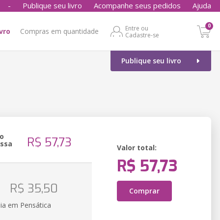
-
Publique seu livro
Acompanhe seus pedidos
Ajuda
0
Entre ou
ivro
Compras em quantidade
Cadastre-se
Publique seu livro
o
R$ 57,73
essa
Valor total:
R$ 57,73
o
R$ 35,50
Comprar
ia em Pensática