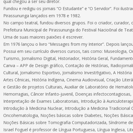
qual chegou a ser seu diretor.
Fundou e redigiu os jornais “O Estudante” e “O Servidor”. Foi ilustr
Pirassununga lançados em 1978 e 1982.
No campo teatral, fundou diversos grupos. Foi o criador, curador, o
Prefeitura Municipal de Pirassununga do Festival Nacio0nal de Teat
Uma de suas maiores paixões é escrever.
Em 1976 lançou o livro “Messages from my Interior”. Depois lançou
Possui em seu currículo diversos cursos, tais como: Museologia, O
Turismo, Jornalismo Digital, Historiador, História Geral, Fundamen
Canva – APP de Design gráfico, Contação de Histórias, Radiojornal
Cultural, Jornalismo Esportivo, Jornalismo Investi9gativo, A Histór
Artes Cênicas, História Indígena, Cinema Audiovisual, Criação Lite
e Gestão de projetos Culturais, Auxiliar de Laboratório de Hematolo
Hemorragias, Câncer Infanto-juvenil, Doenças infectocontagiosas, E
Interpretação de Exames Laboratoriais, Introdução à Auriculoterap
Introdução à Medicina Nuclear, Introdução a Medicina Tradicional 
Oncohematologia, Noções básicas sobre Diabetes, Noções Básica
Noções Básicas sobre Tomografia Computadorizada, Síndrome de 
Israel Foguel é professor de Língua Portuguesa, Língua Inglesa, Lite