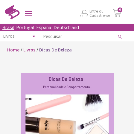
0
Entre ou
Cadastre-se
Brasil
Portugal
España
Deutschland
Home
/
Livros
/
Dicas De Beleza