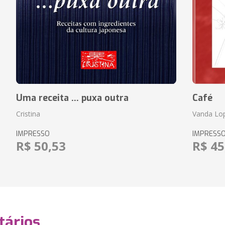
Uma receita ... puxa outra
Café
Cristina
Vanda Lo
IMPRESSO
IMPRESS
R$ 50,53
R$ 45
ários