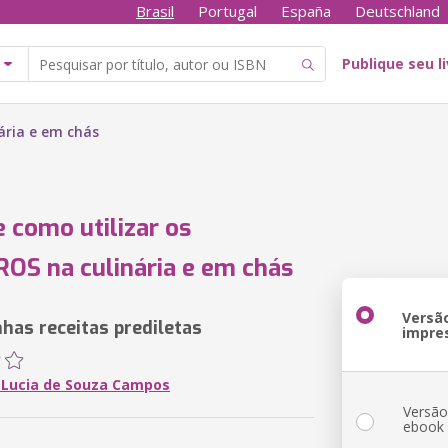
Brasil
Portugal
España
Deutschland
Publique seu l
ária e em chás
e como utilizar os
S na culinária e em chás
Versã
nhas receitas prediletas
impre
Lucia de Souza Campos
Versã
ebook