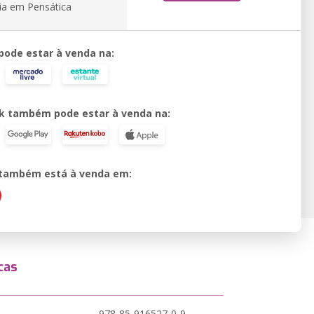
ia em Pensática
 pode estar à venda na:
k também pode estar à venda na:
o também está à venda em:
cas
978-85-916527-0-9