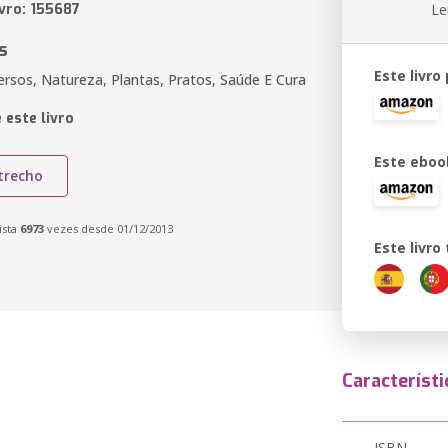
ivro: 155687
Le
s
Este livro
versos, Natureza, Plantas, Pratos, Saúde E Cura
 este livro
Este eboo
trecho
ista
6973
vezes desde 01/12/2013
Este livr
Característi
ISBN