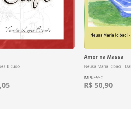
Amor na Massa
pes Bicudo
Neusa Maria Icibaci - Dali
O
IMPRESSO
,05
R$ 50,90