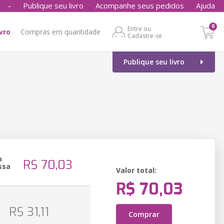
-
Publique seu livro
Acompanhe seus pedidos
Ajuda
0
Entre ou
ivro
Compras em quantidade
Cadastre-se
Publique seu livro
o
R$ 70,03
ssa
Valor total:
R$ 70,03
o
R$ 31,11
Comprar