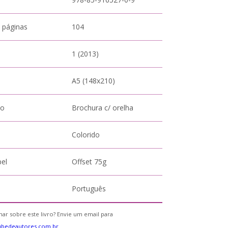
 páginas
104
1 (2013)
A5 (148x210)
to
Brochura c/ orelha
Colorido
pel
Offset 75g
Português
ar sobre este livro? Envie um email para
ubedeautores.com.br