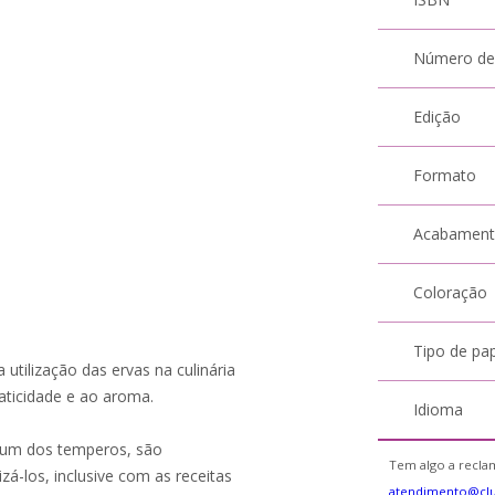
Número de
Edição
Formato
Acabamen
Coloração
Tipo de pa
 utilização das ervas na culinária
aticidade e ao aroma.
Idioma
a um dos temperos, são
Tem algo a reclam
zá-los, inclusive com as receitas
atendimento@cl