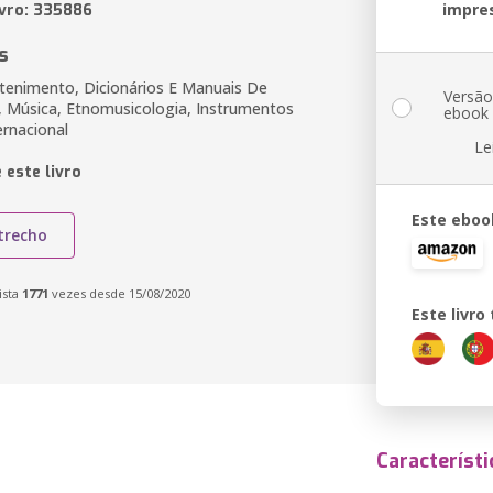
impre
ivro: 335886
s
etenimento, Dicionários E Manuais De
Versã
 Música, Etnomusicologia, Instrumentos
ebook
ernacional
Le
 este livro
Este eboo
trecho
ista
1771
vezes desde 15/08/2020
Este livr
Característi