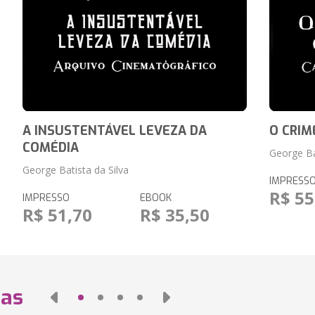
A INSUSTENTÁVEL LEVEZA DA
O CRI
COMÉDIA
George Ba
George Batista da Silva
IMPRESS
R$ 55
IMPRESSO
EBOOK
R$ 51,70
R$ 35,50
das