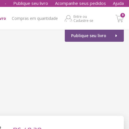
-
Publique seu livro
Acompanhe seus pedidos
Ajuda
0
Entre ou
ivro
Compras em quantidade
Cadastre-se
Publique seu livro
o