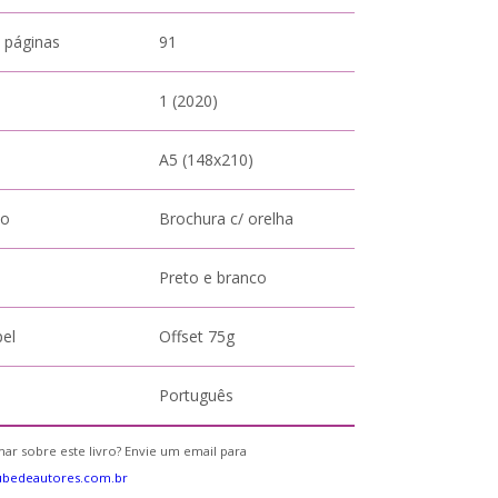
 páginas
91
1 (2020)
A5 (148x210)
to
Brochura c/ orelha
Preto e branco
pel
Offset 75g
Português
ar sobre este livro? Envie um email para
ubedeautores.com.br