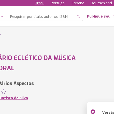
Brasil
Portugal
España
Deutschland
Publique seu l
L
ÁRIO ECLÉTICO DA MÚSICA
ORAL
ários Aspectos
atista da Silva
Versã