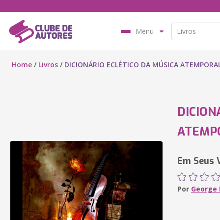
Menu
Home
/
Livros
/
DICIONÁRIO ECLÉTICO DA MÚSICA ATEMPORA
DICION
ATEMP
Em Seus V
Por
George B