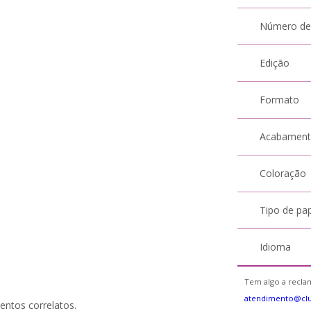
Número de
Edição
Formato
Acabamen
Coloração
Tipo de pa
Idioma
Tem algo a reclam
atendimento@cl
entos correlatos.