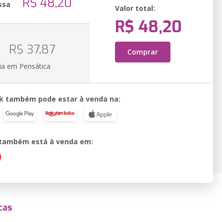
R$ 48,20
ssa
Valor total:
R$ 48,20
o
R$ 37,87
Comprar
ia em Pensática
k também pode estar à venda na:
o também está à venda em:
cas