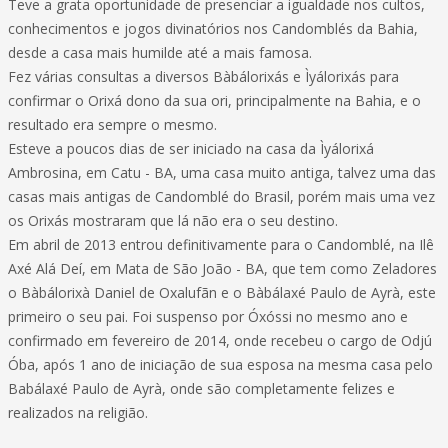
Teve a grata oportunidade de presenciar a igualdade nos cultos,
conhecimentos e jogos divinatórios nos Candomblés da Bahia,
desde a casa mais humilde até a mais famosa.
Fez várias consultas a diversos Bàbálorixás e Ìyálorixás para
confirmar o Orixá dono da sua ori, principalmente na Bahia, e o
resultado era sempre o mesmo.
Esteve a poucos dias de ser iniciado na casa da Ìyálorixá
Ambrosina, em Catu - BA, uma casa muito antiga, talvez uma das
casas mais antigas de Candomblé do Brasil, porém mais uma vez
os Orixás mostraram que lá não era o seu destino.
Em abril de 2013 entrou definitivamente para o Candomblé, na Ilê
Axé Alá Deí, em Mata de São João - BA, que tem como Zeladores
o Bàbálorixà Daniel de Oxalufãn e o Bàbálaxé Paulo de Ayrà, este
primeiro o seu pai. Foi suspenso por Óxóssi no mesmo ano e
confirmado em fevereiro de 2014, onde recebeu o cargo de Odjú
Óba, após 1 ano de iniciação de sua esposa na mesma casa pelo
Babálaxé Paulo de Ayrà, onde são completamente felizes e
realizados na religião.