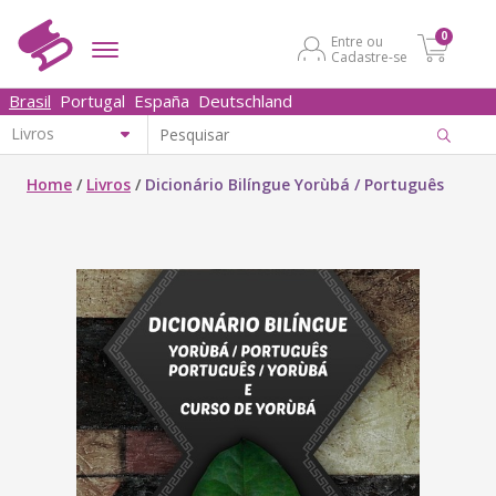
0
Entre ou
Cadastre-se
Brasil
Portugal
España
Deutschland
Home
/
Livros
/
Dicionário Bilíngue Yorùbá / Português