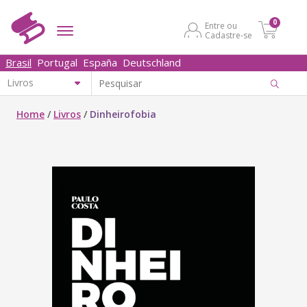
0
Entre ou
Cadastre-se
Brasil
Portugal
España
Deutschland
Home
/
Livros
/
Dinheirofobia