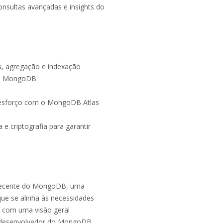
sultas avançadas e insights do
s, agregação e indexação
do MongoDB
m esforço com o MongoDB Atlas
e criptografia para garantir
 recente do MongoDB, uma
ue se alinha às necessidades
a com uma visão geral
de desenvolvedor do MongoDB,