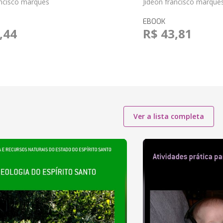
ancisco marques
Jideon francisco marque
EBOOK
,44
R$ 43,81
Ver a lista completa