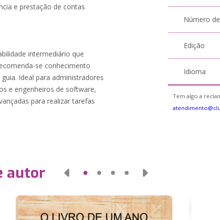
ência e prestação de contas
Número de
Edição
abilidade intermediário que
 Recomenda-se conhecimento
Idioma
uia. Ideal para administradores
os e engenheiros de software,
Tem algo a reclam
avançadas para realizar tarefas
atendimento@cl
e autor