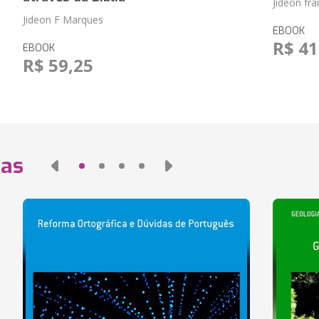
Jideon fr
Jideon F Marques
EBOOK
R$ 41
EBOOK
R$ 59,25
das