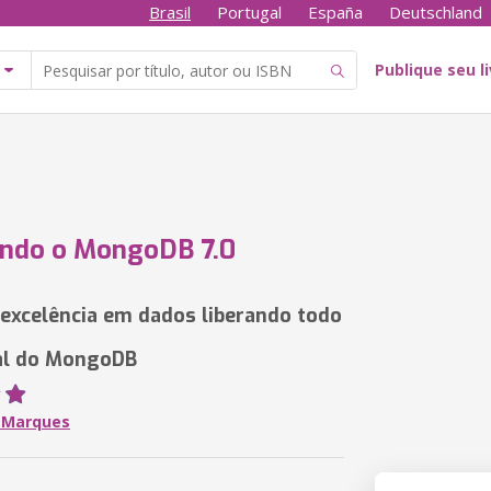
Brasil
Portugal
España
Deutschland
Publique seu l
ndo o MongoDB 7.0
 excelência em dados liberando todo
al do MongoDB
F Marques