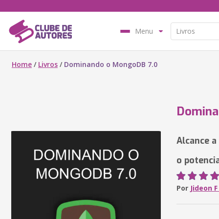
Menu
Home
/
Livros
/
Dominando o MongoDB 7.0
Domina
Alcance a
o potenci
Por
Jideon 