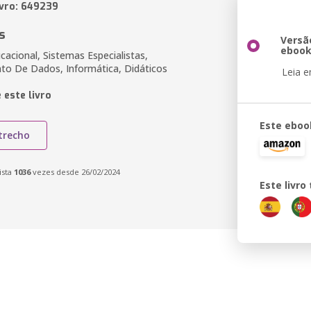
ivro: 649239
s
Versã
eboo
acional, Sistemas Especialistas,
o De Dados, Informática, Didáticos
Leia 
 este livro
Este eboo
trecho
ista
1036
vezes desde 26/02/2024
Este livr