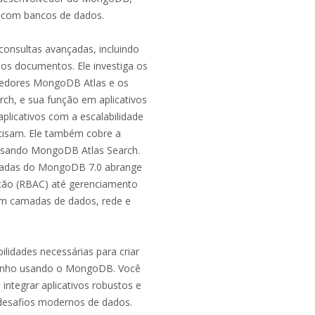
a com bancos de dados.
onsultas avançadas, incluindo
ios documentos. Ele investiga os
vedores MongoDB Atlas e os
rch, e sua função em aplicativos
plicativos com a escalabilidade
cisam. Ele também cobre a
e usando MongoDB Atlas Search.
nçadas do MongoDB 7.0 abrange
ção (RBAC) até gerenciamento
a em camadas de dados, rede e
bilidades necessárias para criar
mpenho usando o MongoDB. Você
 integrar aplicativos robustos e
 desafios modernos de dados.