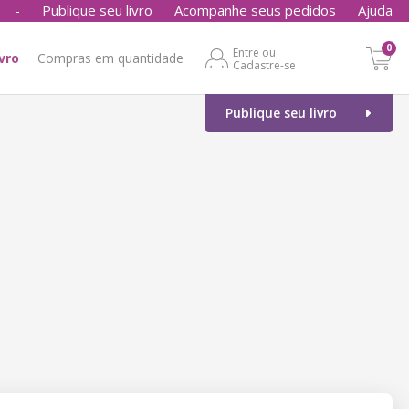
-
Publique seu livro
Acompanhe seus pedidos
Ajuda
0
Entre ou
ivro
Compras em quantidade
Cadastre-se
Publique seu livro