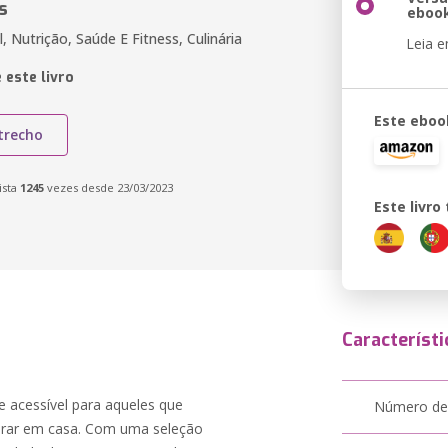
s
eboo
, Nutrição, Saúde E Fitness, Culinária
Leia 
 este livro
Este eboo
trecho
ista
1245
vezes desde 23/03/2023
Este livr
Característi
e acessível para aqueles que
Número de
parar em casa. Com uma seleção