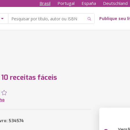
Brasil
Portugal
España
Deutschland
Publique seu l
 10 receitas fáceis
lho
ivro: 534574
Vers