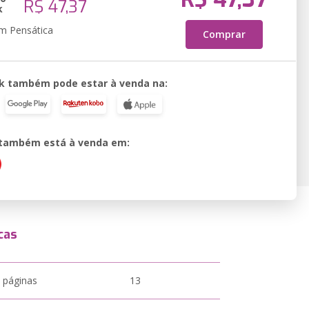
R$ 47,37
k
em Pensática
Comprar
k também pode estar à venda na:
o também está à venda em:
cas
 páginas
13