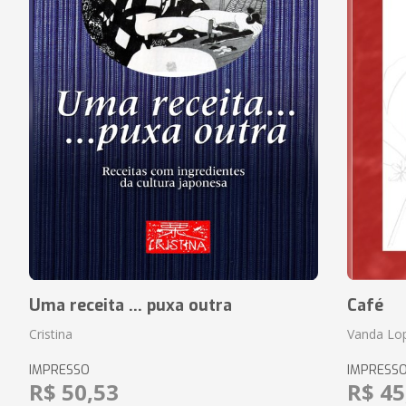
Uma receita ... puxa outra
Café
Cristina
Vanda Lo
IMPRESSO
IMPRESS
R$ 50,53
R$ 45