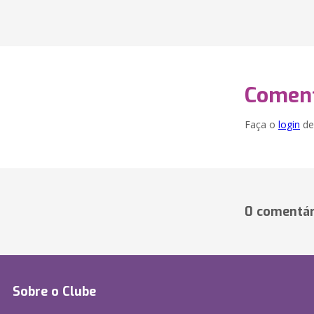
Coment
Faça o
login
dei
0 comentár
Sobre o Clube