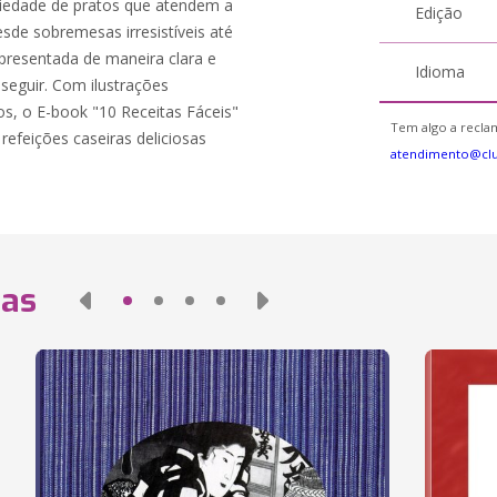
riedade de pratos que atendem a
Edição
sde sobremesas irresistíveis até
apresentada de maneira clara e
Idioma
seguir. Com ilustrações
ios, o E-book "10 Receitas Fáceis"
Tem algo a reclam
efeições caseiras deliciosas
atendimento@cl
das