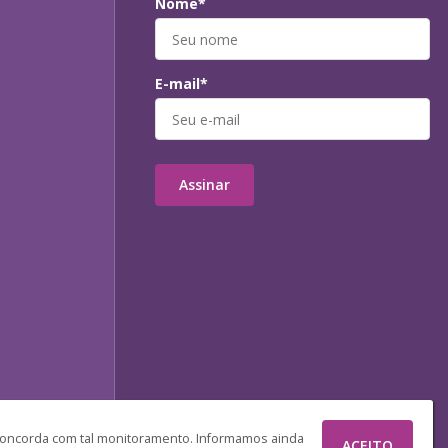
Nome*
E-mail*
Assinar
 concorda com tal monitoramento. Informamos ainda
ACEITO