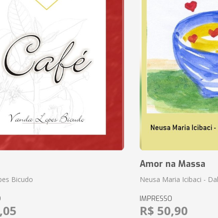
Amor na Massa
pes Bicudo
Neusa Maria Icibaci - Dali
O
IMPRESSO
,05
R$ 50,90