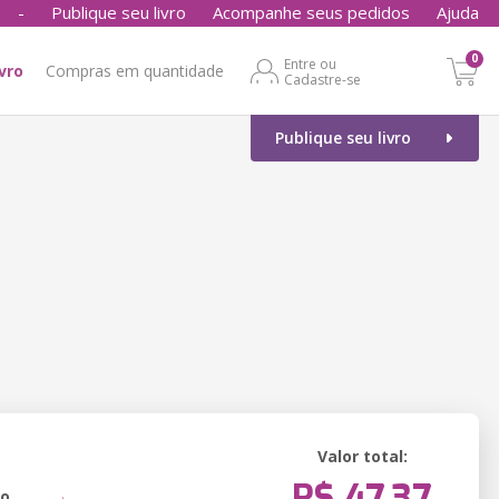
-
Publique seu livro
Acompanhe seus pedidos
Ajuda
0
Entre ou
ivro
Compras em quantidade
Cadastre-se
Publique seu livro
Valor total:
R$ 47,37
ão