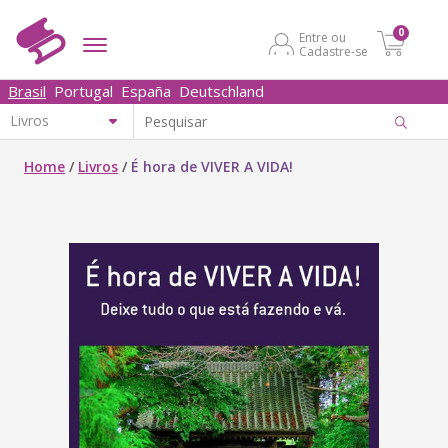
0
Entre ou
Cadastre-se
Brasil
Portugal
España
Deutschland
Home
/
Livros
/
É hora de VIVER A VIDA!