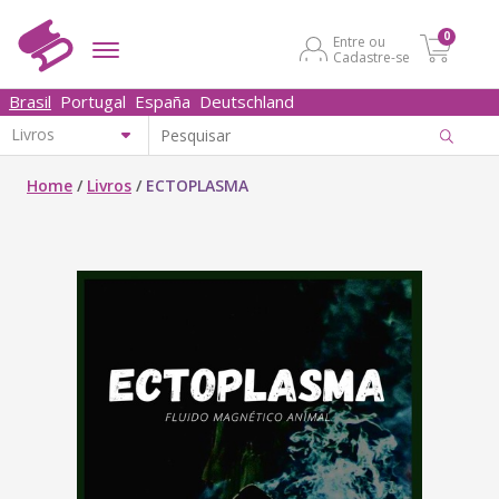
0
Entre ou
Cadastre-se
Brasil
Portugal
España
Deutschland
Home
/
Livros
/
ECTOPLASMA