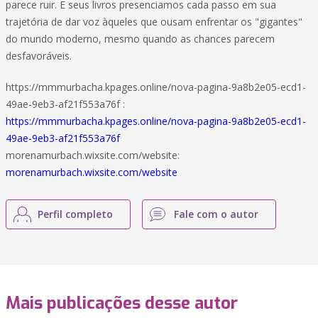
parece ruir. E seus livros presenciamos cada passo em sua
trajetória de dar voz àqueles que ousam enfrentar os "gigantes"
do mundo moderno, mesmo quando as chances parecem
desfavoráveis.
https://mmmurbacha.kpages.online/nova-pagina-9a8b2e05-ecd1-
49ae-9eb3-af21f553a76f :
https://mmmurbacha.kpages.online/nova-pagina-9a8b2e05-ecd1-
49ae-9eb3-af21f553a76f
morenamurbach.wixsite.com/website:
morenamurbach.wixsite.com/website
Perfil completo
Fale com o autor
Mais publicações desse autor