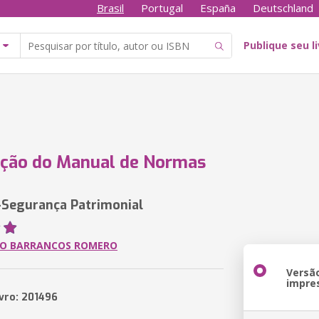
Brasil
Portugal
España
Deutschland
Publique seu l
ação do Manual de Normas
-Segurança Patrimonial
TO BARRANCOS ROMERO
Versã
impre
ivro: 201496