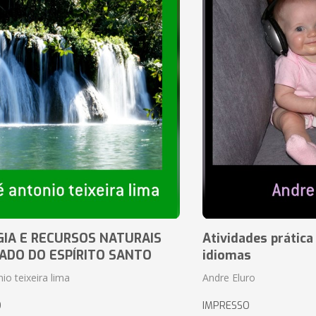
IA E RECURSOS NATURAIS
Atividades prática
ADO DO ESPÍRITO SANTO
idiomas
io teixeira lima
Andre Eluro
O
IMPRESSO