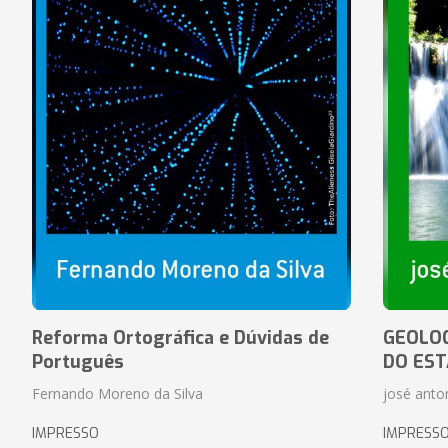
Reforma Ortográfica e Dúvidas de
GEOLOG
Português
DO EST
Fernando Moreno da Silva
josé anton
IMPRESSO
IMPRESS