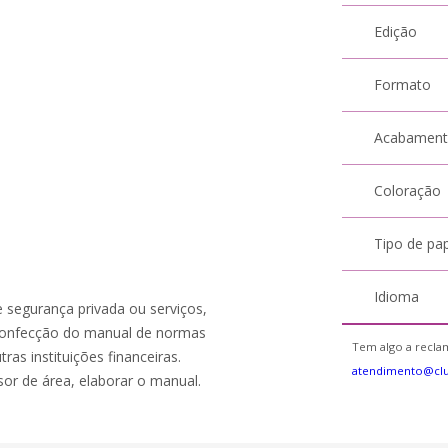
Edição
Formato
Acabamen
Coloração
Tipo de pa
Idioma
e segurança privada ou serviços,
/confecção do manual de normas
Tem algo a reclam
as instituições financeiras.
atendimento@cl
sor de área, elaborar o manual.