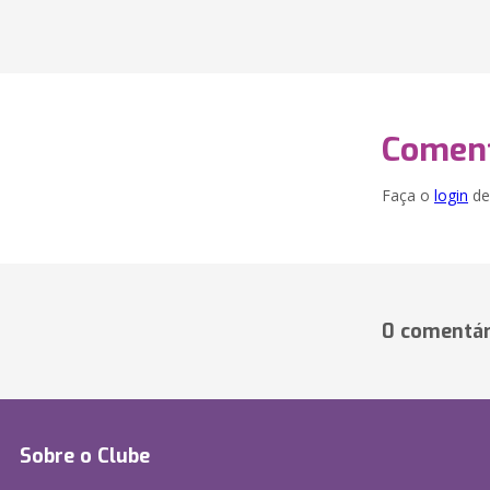
Coment
Faça o
login
dei
0 comentár
Sobre o Clube