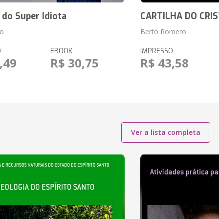
do Super Idiota
CARTILHA DO CRI
ro
Berto Romero
O
EBOOK
IMPRESSO
,49
R$ 30,75
R$ 43,58
Ver a lista completa