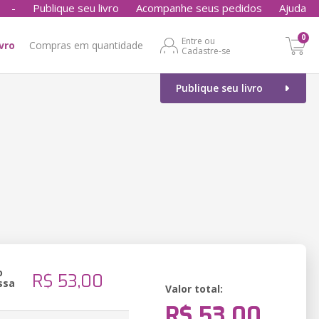
-
Publique seu livro
Acompanhe seus pedidos
Ajuda
0
Entre ou
ivro
Compras em quantidade
Cadastre-se
Publique seu livro
o
R$ 53,00
ssa
Valor total:
R$ 53,00