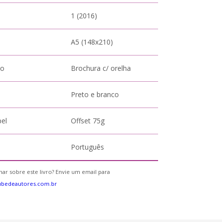
1 (2016)
A5 (148x210)
to
Brochura c/ orelha
Preto e branco
pel
Offset 75g
Português
ar sobre este livro? Envie um email para
ubedeautores.com.br