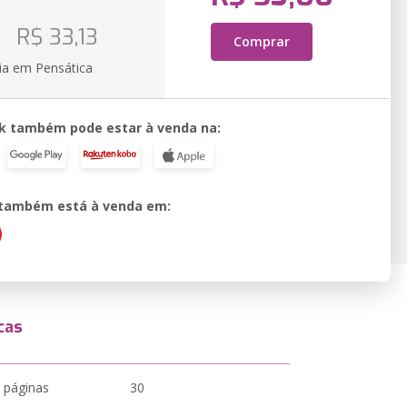
o
R$ 33,13
Comprar
ia em Pensática
k também pode estar à venda na:
o também está à venda em:
cas
 páginas
30