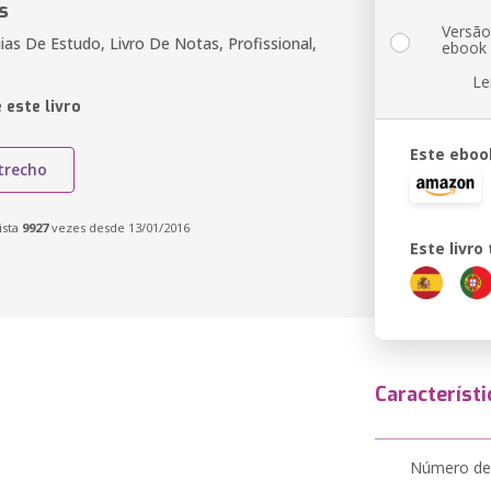
s
Versã
ias De Estudo, Livro De Notas, Profissional,
ebook
Le
 este livro
Este eboo
trecho
ista
9927
vezes desde 13/01/2016
Este livr
Característi
Número de