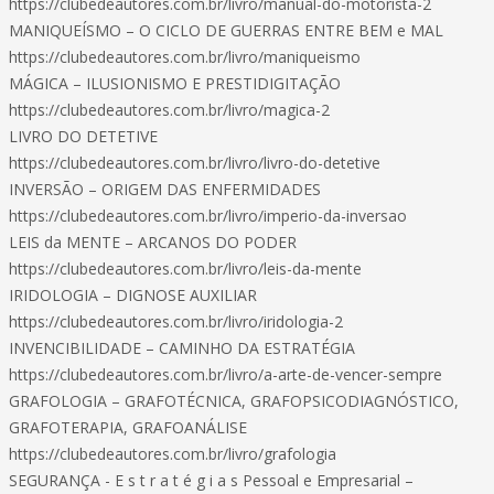
https://clubedeautores.com.br/livro/manual-do-motorista-2
MANIQUEÍSMO – O CICLO DE GUERRAS ENTRE BEM e MAL
https://clubedeautores.com.br/livro/maniqueismo
MÁGICA – ILUSIONISMO E PRESTIDIGITAÇÃO
https://clubedeautores.com.br/livro/magica-2
LIVRO DO DETETIVE
https://clubedeautores.com.br/livro/livro-do-detetive
INVERSÃO – ORIGEM DAS ENFERMIDADES
https://clubedeautores.com.br/livro/imperio-da-inversao
LEIS da MENTE – ARCANOS DO PODER
https://clubedeautores.com.br/livro/leis-da-mente
IRIDOLOGIA – DIGNOSE AUXILIAR
https://clubedeautores.com.br/livro/iridologia-2
INVENCIBILIDADE – CAMINHO DA ESTRATÉGIA
https://clubedeautores.com.br/livro/a-arte-de-vencer-sempre
GRAFOLOGIA – GRAFOTÉCNICA, GRAFOPSICODIAGNÓSTICO,
GRAFOTERAPIA, GRAFOANÁLISE
https://clubedeautores.com.br/livro/grafologia
SEGURANÇA - E s t r a t é g i a s Pessoal e Empresarial –