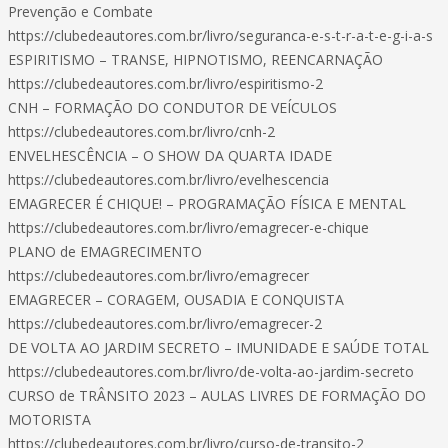
Prevenção e Combate
https://clubedeautores.com.br/livro/seguranca-e-s-t-r-a-t-e-g-i-a-s
ESPIRITISMO – TRANSE, HIPNOTISMO, REENCARNAÇÃO
https://clubedeautores.com.br/livro/espiritismo-2
CNH – FORMAÇÃO DO CONDUTOR DE VEÍCULOS
https://clubedeautores.com.br/livro/cnh-2
ENVELHESCÊNCIA – O SHOW DA QUARTA IDADE
https://clubedeautores.com.br/livro/evelhescencia
EMAGRECER É CHIQUE! – PROGRAMAÇÃO FÍSICA E MENTAL
https://clubedeautores.com.br/livro/emagrecer-e-chique
PLANO de EMAGRECIMENTO
https://clubedeautores.com.br/livro/emagrecer
EMAGRECER – CORAGEM, OUSADIA E CONQUISTA
https://clubedeautores.com.br/livro/emagrecer-2
DE VOLTA AO JARDIM SECRETO – IMUNIDADE E SAÚDE TOTAL
https://clubedeautores.com.br/livro/de-volta-ao-jardim-secreto
CURSO de TRÂNSITO 2023 – AULAS LIVRES DE FORMAÇÃO DO
MOTORISTA
https://clubedeautores.com.br/livro/curso-de-transito-2