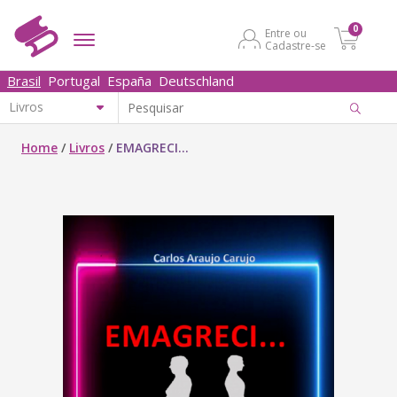
0
Entre ou
Cadastre-se
Brasil
Portugal
España
Deutschland
Home
/
Livros
/
EMAGRECI...