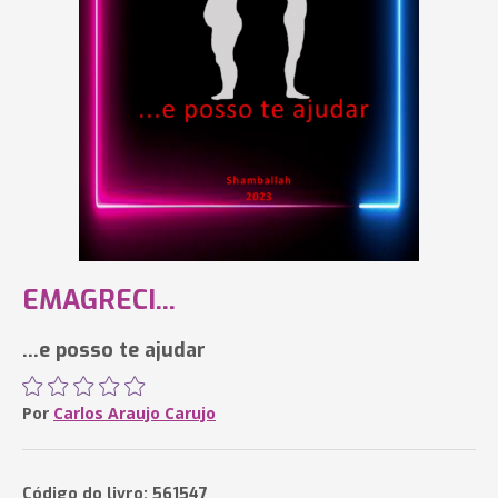
EMAGRECI...
...e posso te ajudar
Por
Carlos Araujo Carujo
Código do livro: 561547