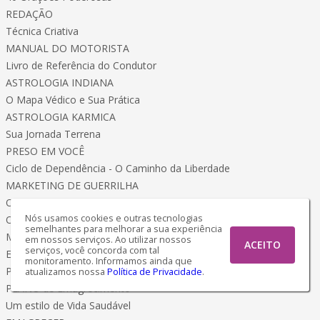
REDAÇÃO
Técnica Criativa
MANUAL DO MOTORISTA
Livro de Referência do Condutor
ASTROLOGIA INDIANA
O Mapa Védico e Sua Prática
ASTROLOGIA KARMICA
Sua Jornada Terrena
PRESO EM VOCÊ
Ciclo de Dependência - O Caminho da Liberdade
MARKETING DE GUERRILHA
Os Negócios com Inteligência Artificial
Nós usamos cookies e outras tecnologias
O QUE FIZ PARA EMAGRECER
semelhantes para melhorar a sua experiência
Meu Método Terapêutico
em nossos serviços. Ao utilizar nossos
ACEITO
serviços, você concorda com tal
EMAGRECER é Chique!
monitoramento. Informamos ainda que
Programação Física e Mental
atualizamos nossa
Política de Privacidade
.
PLANO de Emagrecimento
Um estilo de Vida Saudável