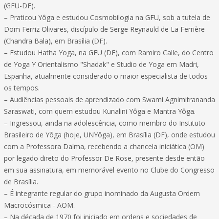
(GFU-DF).
– Praticou Yôga e estudou Cosmobilogia na GFU, sob a tutela de
Dom Ferriz Olivares, discípulo de Serge Reynauld de La Ferrière
(Chandra Bala), em Brasília (DF).
– Estudou Hatha Yoga, na GFU (DF), com Ramiro Calle, do Centro
de Yoga Y Orientalismo "Shadak" e Studio de Yoga em Madri,
Espanha, atualmente considerado o maior especialista de todos
os tempos.
– Audiências pessoais de aprendizado com Swami Agnimitrananda
Saraswati, com quem estudou Kunalini Yôga e Mantra Yôga.
– Ingressou, ainda na adolescência, como membro do Instituto
Brasileiro de Yôga (hoje, UNYôga), em Brasília (DF), onde estudou
com a Professora Dalma, recebendo a chancela iniciática (OM)
por legado direto do Professor De Rose, presente desde então
em sua assinatura, em memorável evento no Clube do Congresso
de Brasília.
– É integrante regular do grupo inominado da Augusta Ordem
Macrocósmica - AOM.
– Na década de 1970 foi iniciado em ordens e sociedades de