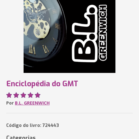
Enciclopédia do GMT
Por
B.L. GREENWICH
Código do livro: 724443
Categorias