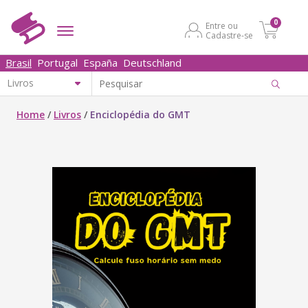
0
Entre ou
Cadastre-se
Brasil
Portugal
España
Deutschland
Home
/
Livros
/
Enciclopédia do GMT