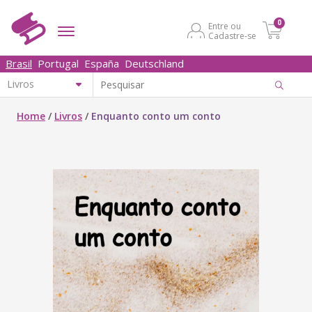
0
Entre ou
Cadastre-se
Brasil
Portugal
España
Deutschland
Home
/
Livros
/
Enquanto conto um conto