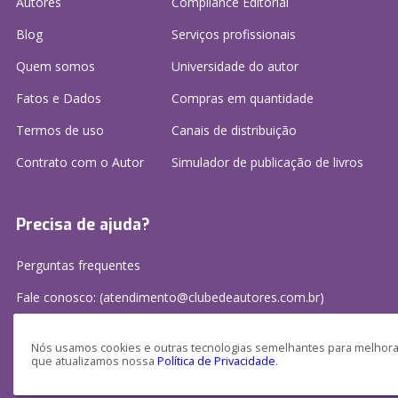
Autores
Compliance Editorial
Blog
Serviços profissionais
Quem somos
Universidade do autor
Fatos e Dados
Compras em quantidade
Termos de uso
Canais de distribuição
Contrato com o Autor
Simulador de publicação
de livros
Precisa de ajuda?
Perguntas frequentes
Fale conosco: (atendimento@clubedeautores.com.br)
Nós usamos cookies e outras tecnologias semelhantes para melhorar
que atualizamos nossa
Política de Privacidade
.
Clube de Autores Publicações S/A - CNPJ: 16.779.786/0001-27
Av. Juscelino Kubitscheck, 350 - 2 andar - Centro, Joinville - SC, 89201-100