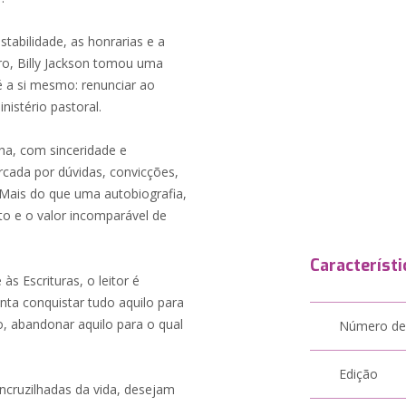
stabilidade, as honrarias e a
eiro, Billy Jackson tomou uma
é a si mesmo: renunciar ao
istério pastoral.
lha, com sinceridade e
cada por dúvidas, convicções,
. Mais do que uma autobiografia,
to e o valor incomparável de
Característi
 às Escrituras, o leitor é
nta conquistar tudo aquilo para
 abandonar aquilo para o qual
Número de
Edição
cruzilhadas da vida, desejam