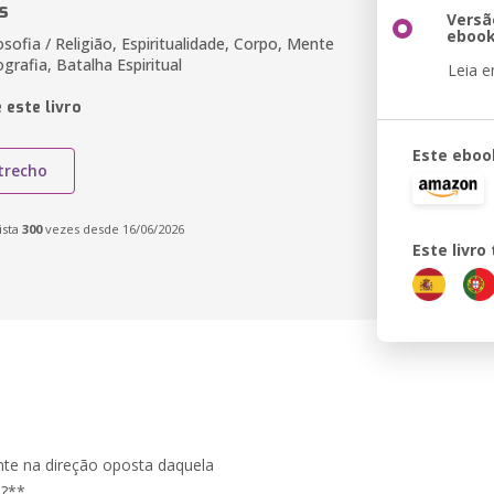
s
Versã
eboo
losofia / Religião, Espiritualidade, Corpo, Mente
ografia, Batalha Espiritual
Leia 
 este livro
Este eboo
trecho
ista
300
vezes desde 16/06/2026
Este livr
te na direção oposta daquela
o?**