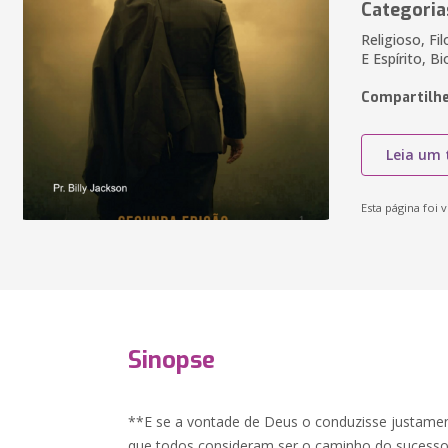
Categoria
Religioso, Fi
E Espírito, Bi
Compartilhe
Leia um 
Esta página foi v
Sinopse
**E se a vontade de Deus o conduzisse justamen
que todos consideram ser o caminho do sucess