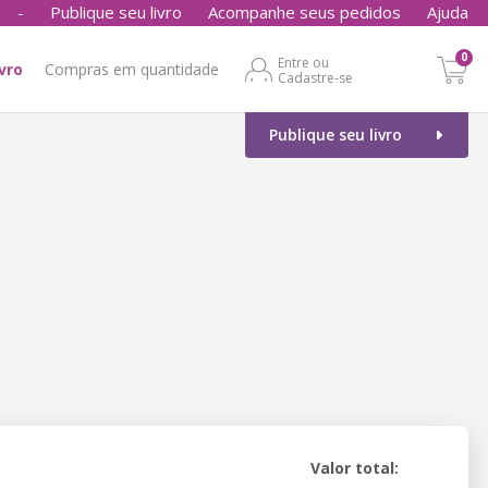
-
Publique seu livro
Acompanhe seus pedidos
Ajuda
0
Entre ou
ivro
Compras em quantidade
Cadastre-se
Publique seu livro
Valor total: