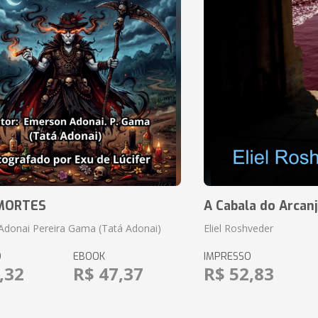
 MORTES
A Cabala do Arcanj
donai Pereira Gama (Tatá Adonai)
Eliel Roshveder
O
EBOOK
IMPRESSO
,32
R$ 47,37
R$ 52,83