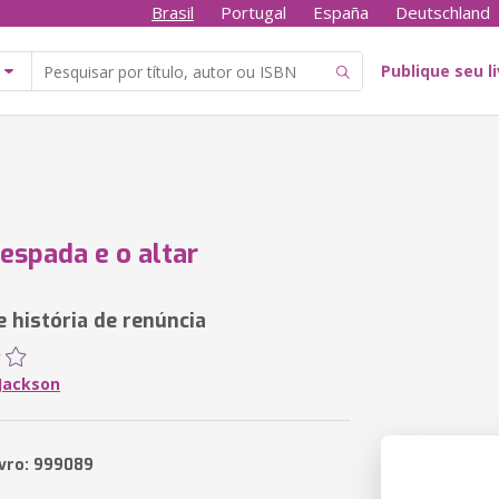
Brasil
Portugal
España
Deutschland
Publique seu l
 espada e o altar
 história de renúncia
y Jackson
ivro: 999089