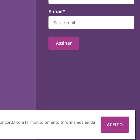
E-mail*
Assinar
 concorda com tal monitoramento. Informamos ainda
ACEITO