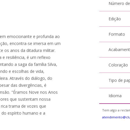
Número de
Edição
Formato
em emocionante e profunda ao
nação, encontra-se imersa em um
Acabamen
e os anos da ditadura militar.
 e resiliência, é um reflexo
ontando a saga da família Silva,
Coloração
ndo e escolhas de vida,
ira. Através do diálogo, do
Tipo de pa
esar das divergências, é
eensão. "Éramos Nove nos Anos
Idioma
alores que sustentam nossa
a rica trama de vozes que
Tem algo a reclam
 do espírito humano e a
atendimento@cl