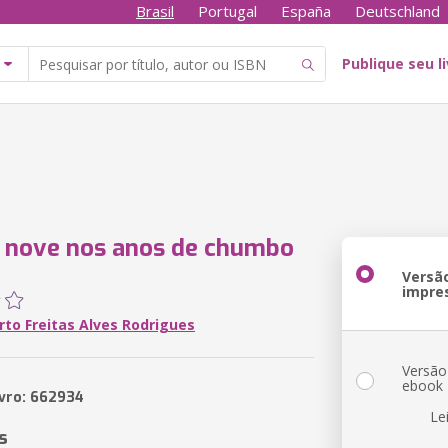
Brasil
Portugal
España
Deutschland
Publique seu l
 nove nos anos de chumbo
Versã
impre
to Freitas Alves Rodrigues
Versão
ebook
ivro: 662934
Le
s