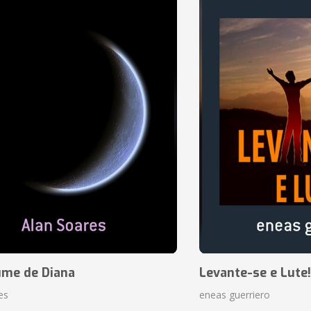
ume de Diana
Levante-se e Lute!
es
eneas guerriero