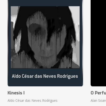
Kinesis I
O Perf
Aldo César das Neves Rodrigues
Alan Soar