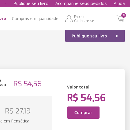
-
Publique seu livro
Acompanhe seus pedidos
Ajuda
0
Entre ou
ivro
Compras em quantidade
Cadastre-se
Publique seu livro
o
R$ 54,56
ssa
Valor total:
R$ 54,56
R$ 27,19
Comprar
ia em Pensática