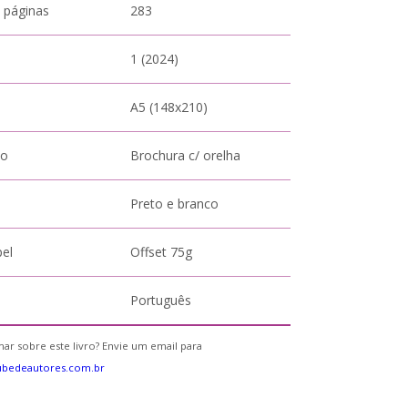
 páginas
283
1 (2024)
A5 (148x210)
to
Brochura c/ orelha
Preto e branco
pel
Offset 75g
Português
ar sobre este livro? Envie um email para
ubedeautores.com.br