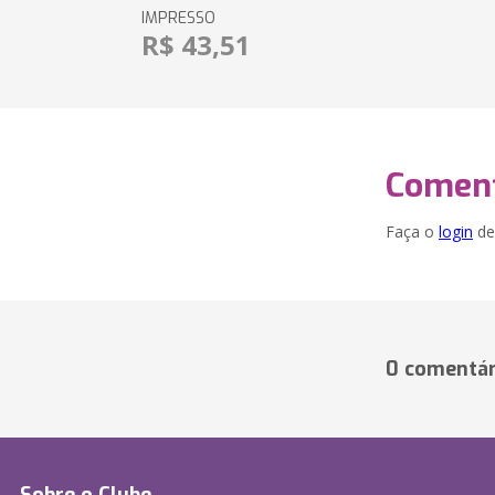
IMPRESSO
R$ 43,51
Coment
Faça o
login
dei
0 comentár