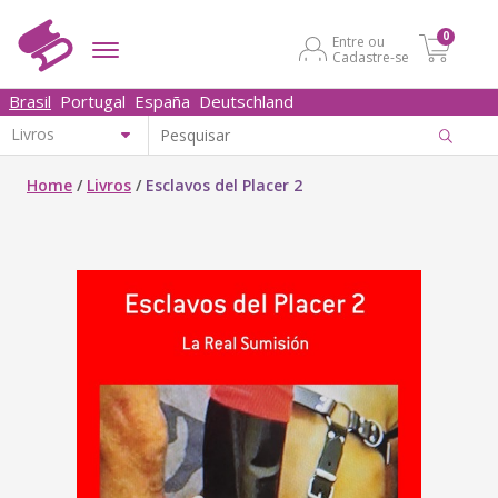
0
Entre ou
Cadastre-se
Brasil
Portugal
España
Deutschland
Home
/
Livros
/
Esclavos del Placer 2