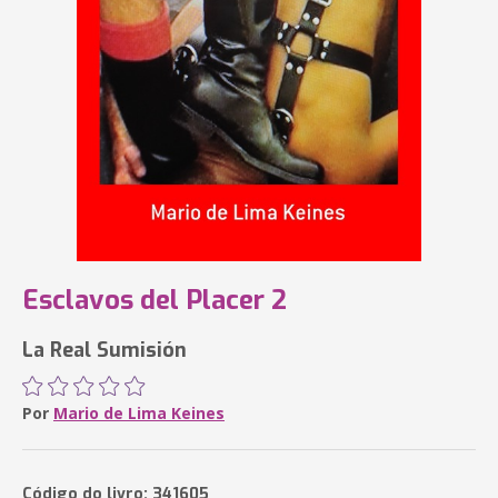
Esclavos del Placer 2
La Real Sumisión
Por
Mario de Lima Keines
Código do livro: 341605