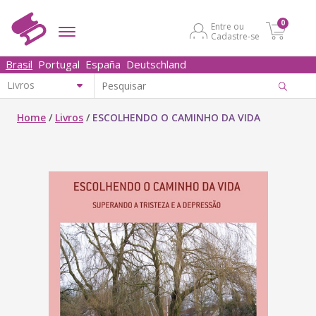
0
Entre ou
Cadastre-se
Brasil
Portugal
España
Deutschland
Home
/
Livros
/
ESCOLHENDO O CAMINHO DA VIDA