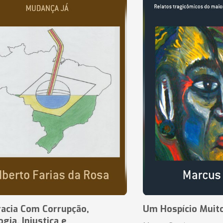
acia Com Corrupção,
Um Hospício Muito
ia, Injustiça e