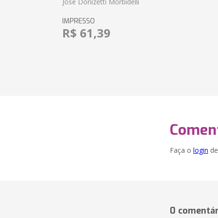
Jose Donizetti Morbidelli
IMPRESSO
R$ 61,39
Coment
Faça o
login
dei
0 comentár