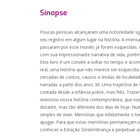
Sinopse
Poucas pessoas alcançaram uma notoriedade sign
seu registro em algum lugar na história. A imen
passaram por esse mundo já foram esquecidas.
com sua impressionante narrativa de vida, poré
Este livro é um convite a voltar no tempo e acom
real, uma história que não merece ser esquecida
cercadas de contos, causos e lendas de localidade
narradas a partir dos anos 30. Uma trajetória 
contada desde a infância pobre, mas feliz. Tra
vivenciou nossa história contemporânea, que n
distante, mas tão diferente dos dias de hoje. N
simples de viver. Memórias que infelizmente o 
apagar. Para que estas memórias permaneçam vi
conhecer a Estação Deslembrança e perpetuar as 