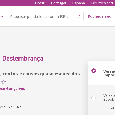
Brasil
Portugal
España
Deutschland
Publique seu l
o Deslembrança
Versã
 contos e causos quase esquecidos
impre
José Gonçalves
Versã
ebook
ivro: 573347
Le