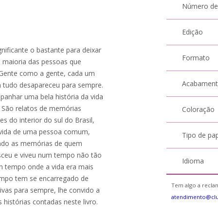
Número de
Edição
ificante o bastante para deixar
Formato
sa maioria das pessoas que
 Gente como a gente, cada um
Acabamen
m tudo desapareceu para sempre.
panhar uma bela história da vida
. São relatos de memórias
Coloração
s do interior do sul do Brasil,
de vida de uma pessoa comum,
Tipo de pa
zendo as memórias de quem
asceu e viveu num tempo não tão
Idioma
um tempo onde a vida era mais
tempo tem se encarregado de
Tem algo a reclam
vas para sempre, lhe convido a
atendimento@cl
histórias contadas neste livro.