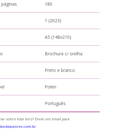
 páginas
180
1 (2023)
A5 (148x210)
to
Brochura c/ orelha
Preto e branco
pel
Polen
Português
ar sobre este livro? Envie um email para
ubedeautores.com.br