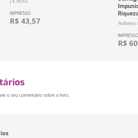
J K NOES
Impuni
Riquez
IMPRESSO
R$ 43,57
Nolberto 
IMPRESS
R$ 60
ários
xe o seu comentário sobre o livro.
ios