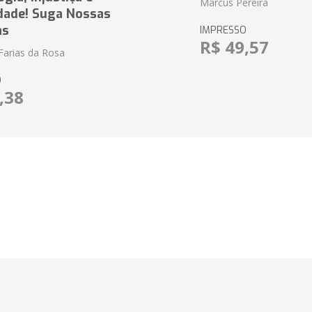
Marcus Pereira
dade! Suga Nossas
as
IMPRESSO
R$ 49,57
Farias da Rosa
O
,38