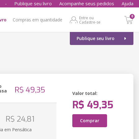
-
Publique seu livro
Acompanhe seus pedidos
Ajuda
0
Entre ou
ivro
Compras em quantidade
Cadastre-se
Publique seu livro
o
R$ 49,35
ssa
Valor total:
R$ 49,35
o
R$ 24,81
Comprar
ia em Pensática