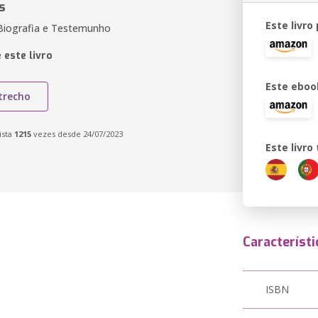
s
Este livro
Biografia e Testemunho
 este livro
Este eboo
trecho
ista
1215
vezes desde 24/07/2023
Este livr
Característi
ISBN