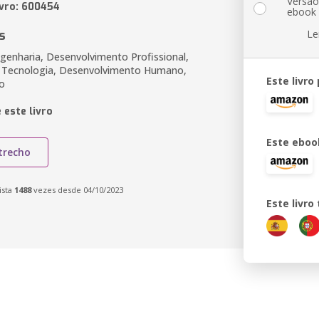
Versã
ivro: 600454
ebook
s
Le
ngenharia, Desenvolvimento Profissional,
E Tecnologia, Desenvolvimento Humano,
Este livro
o
 este livro
Este eboo
trecho
ista
1488
vezes desde 04/10/2023
Este livr