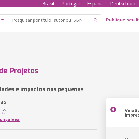
Brasil
Portugal
España
Deutschland
Publique seu l
de Projetos
idades e impactos nas pequenas
ias
Versã
impre
Gonçalves