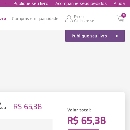
-
Publique seu livro
Acompanhe seus pedidos
Ajuda
0
Entre ou
ivro
Compras em quantidade
Cadastre-se
Publique seu livro
o
R$ 65,38
ssa
Valor total:
R$ 65,38