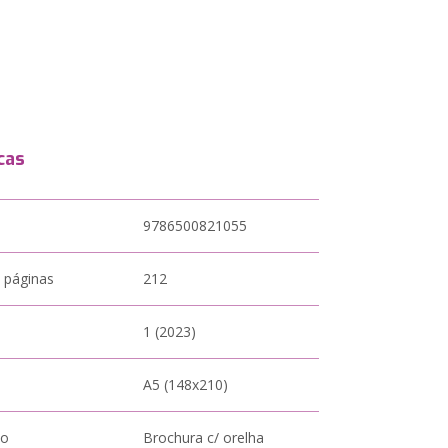
cas
9786500821055
 páginas
212
1 (2023)
A5 (148x210)
to
Brochura c/ orelha