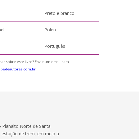
Preto e branco
pel
Polen
Português
ar sobre este livro? Envie um email para
ubedeautores.com.br
o Planalto Norte de Santa
a estação de trem, em meio a