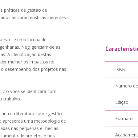
as práticas de gestão de
ados ás características inerentes
bserva-se uma lacuna de
genharias. Negligenciam-se as
Característi
as. A identificação destas
nder melhor os impactos no
m o desempenho dos projetos nas
ISBN
Número de
 livro você se idenficará com
u trabalho.
Edição
cuna da literatura sobre gestão
Formato
vro apresenta uma metodologia de
tradas nas pequenas e médias
Acabamen
ciamento de projetos e nos