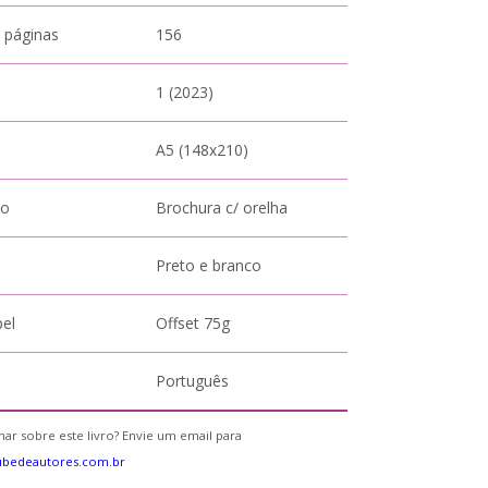
 páginas
156
1 (2023)
A5 (148x210)
to
Brochura c/ orelha
Preto e branco
pel
Offset 75g
Português
ar sobre este livro? Envie um email para
ubedeautores.com.br