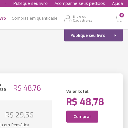
-
Publique seu livro
Acompanhe seus pedidos
Ajuda
0
Entre ou
ivro
Compras em quantidade
Cadastre-se
Publique seu livro
o
R$ 48,78
ssa
Valor total:
R$ 48,78
o
R$ 29,56
Comprar
ia em Pensática