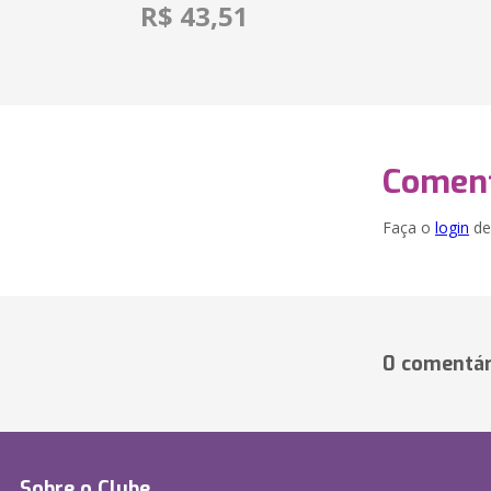
R$ 43,51
Coment
Faça o
login
dei
0 comentár
Sobre o Clube