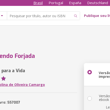
Brasil
Portugal
España
Deutschland
Publique seu l
endo Forjada
 para a Vida
Versã
impre
olina de Oliveira Camargo
Versã
ebook
ivro: 557007
Le