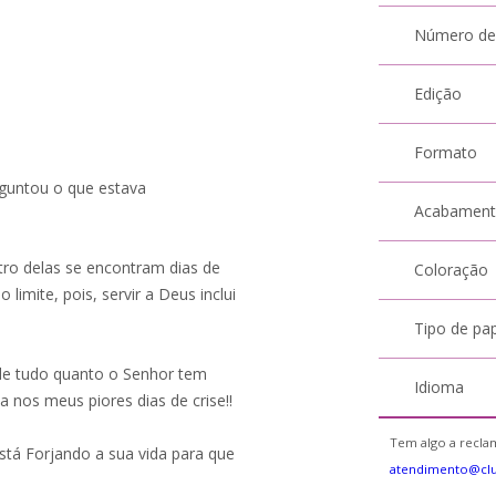
Número de
Edição
Formato
rguntou o que estava
Acabamen
tro delas se encontram dias de
Coloração
limite, pois, servir a Deus inclui
Tipo de pa
 de tudo quanto o Senhor tem
Idioma
nos meus piores dias de crise!!
Tem algo a reclam
stá Forjando a sua vida para que
atendimento@cl