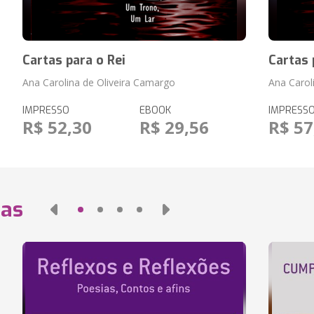
Cartas para o Rei
Cartas 
Ana Carolina de Oliveira Camargo
Ana Carol
IMPRESSO
EBOOK
IMPRESS
R$ 52,30
R$ 29,56
R$ 57
das