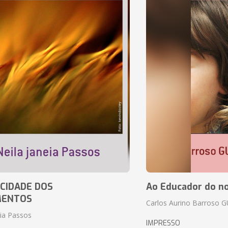
CIDADE DOS
Ao Educador do no
MENTOS
Carlos Aurino Barroso 
eia Passos
IMPRESSO