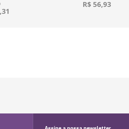
R$ 56,93
O
,31
Assine a nossa newsletter