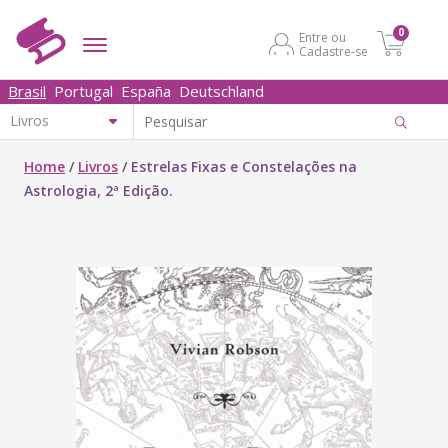
0
Entre ou
Cadastre-se
Brasil
Portugal
España
Deutschland
Home
/
Livros
/
Estrelas Fixas e Constelações na
Astrologia, 2ª Edição.