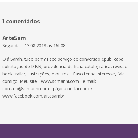
1 comentários
ArteSam
Segunda | 13.08.2018 às 16h08
Olá Sarah, tudo bem? Faço serviço de conversão epub, capa,
solicitação de ISBN, providência de ficha catalográfica, revisão,
book trailer, ilustrações, e outros... Caso tenha interesse, fale
comigo. Meu site - www.sdmarini.com - e-mail:
contato@sdmarini.com - página no facebook:
www.facebook.com/artesambr