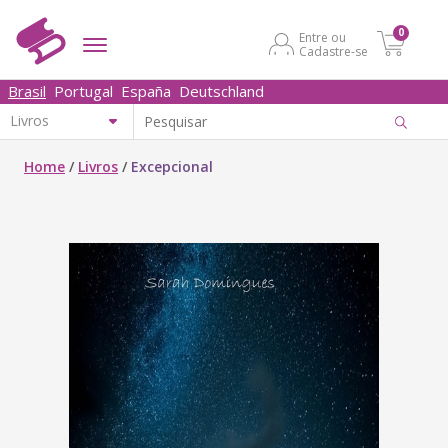
0
Entre ou
Cadastre-se
Brasil
Portugal
España
Deutschland
Home
/
Livros
/
Excepcional