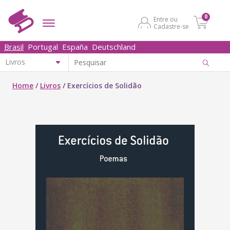
0
Entre ou
Cadastre-se
Brasil
Portugal
España
Deutschland
Home
/
Livros
/
Exercícios de Solidão