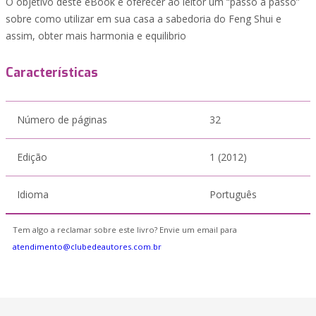
O objetivo deste eBook é oferecer ao leitor um “passo a passo”
sobre como utilizar em sua casa a sabedoria do Feng Shui e
assim, obter mais harmonia e equilibrio
Características
Número de páginas
32
Edição
1 (2012)
Idioma
Português
Tem algo a reclamar sobre este livro? Envie um email para
atendimento@clubedeautores.com.br