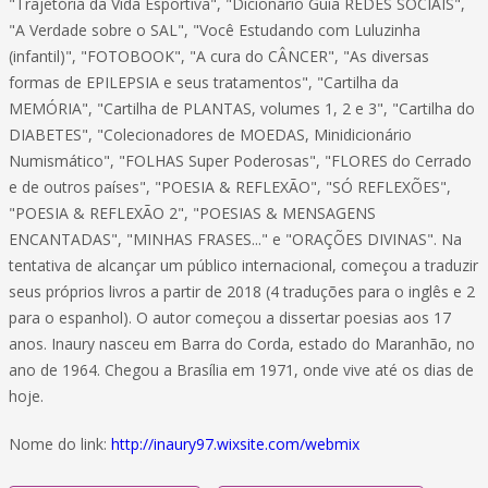
"Trajetória da Vida Esportiva", "Dicionário Guia REDES SOCIAIS",
"A Verdade sobre o SAL", "Você Estudando com Luluzinha
(infantil)", "FOTOBOOK", "A cura do CÂNCER", "As diversas
formas de EPILEPSIA e seus tratamentos", "Cartilha da
MEMÓRIA", "Cartilha de PLANTAS, volumes 1, 2 e 3", "Cartilha do
DIABETES", "Colecionadores de MOEDAS, Minidicionário
Numismático", "FOLHAS Super Poderosas", "FLORES do Cerrado
e de outros países", "POESIA & REFLEXÃO", "SÓ REFLEXÕES",
"POESIA & REFLEXÃO 2", "POESIAS & MENSAGENS
ENCANTADAS", "MINHAS FRASES..." e "ORAÇÕES DIVINAS". Na
tentativa de alcançar um público internacional, começou a traduzir
seus próprios livros a partir de 2018 (4 traduções para o inglês e 2
para o espanhol). O autor começou a dissertar poesias aos 17
anos. Inaury nasceu em Barra do Corda, estado do Maranhão, no
ano de 1964. Chegou a Brasília em 1971, onde vive até os dias de
hoje.
Nome do link:
http://inaury97.wixsite.com/webmix