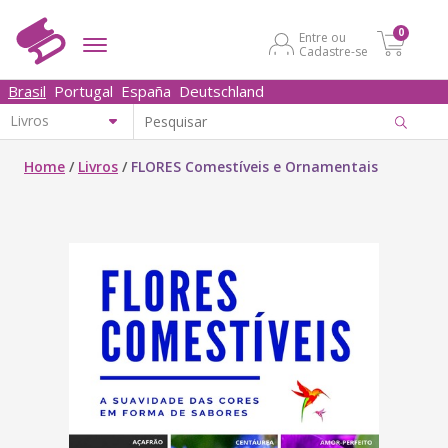
0
Entre ou
Cadastre-se
Brasil
Portugal
España
Deutschland
Home
/
Livros
/
FLORES Comestíveis e Ornamentais