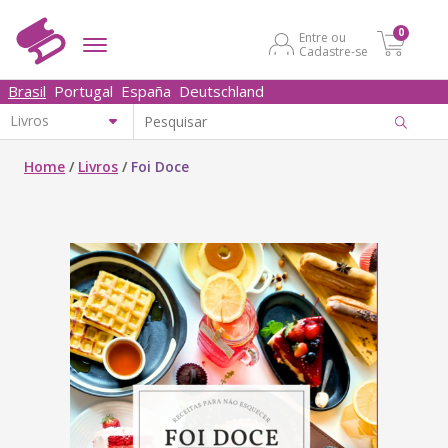
0
Entre ou
Cadastre-se
Brasil
Portugal
España
Deutschland
Home
/
Livros
/
Foi Doce