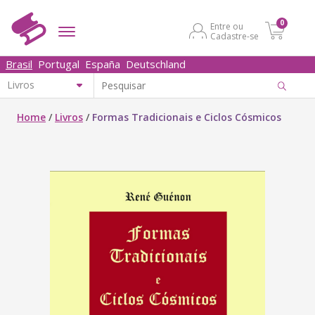
0
Entre ou
Cadastre-se
Brasil
Portugal
España
Deutschland
Home
/
Livros
/
Formas Tradicionais e Ciclos Cósmicos