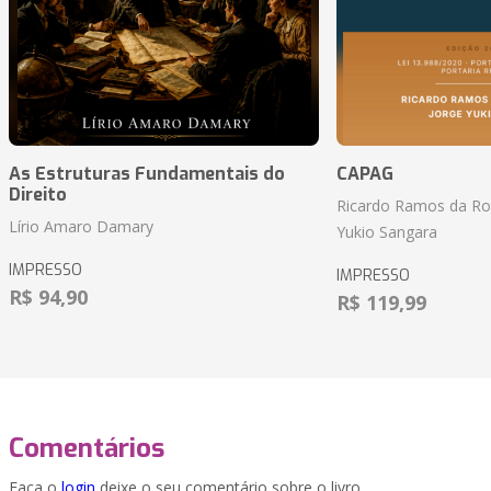
As Estruturas Fundamentais do
CAPAG
Direito
Ricardo Ramos da Roc
Lírio Amaro Damary
Yukio Sangara
IMPRESSO
IMPRESSO
R$ 94,90
R$ 119,99
Comentários
Faça o
login
deixe o seu comentário sobre o livro.