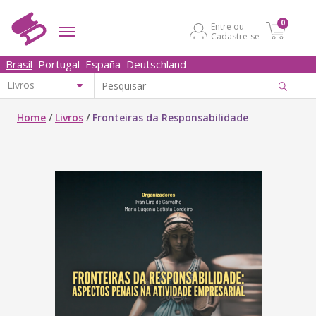
0
Entre ou
Cadastre-se
Brasil
Portugal
España
Deutschland
Home
/
Livros
/
Fronteiras da Responsabilidade