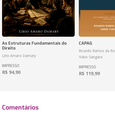
As Estruturas Fundamentais do
CAPAG
Direito
Ricardo Ramos da Roc
Lírio Amaro Damary
Yukio Sangara
IMPRESSO
IMPRESSO
R$ 94,90
R$ 119,99
Comentários