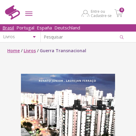
0
Entre ou
Cadastre-se
Brasil
Portugal
España
Deutschland
Home
/
Livros
/
Guerra Transnacional