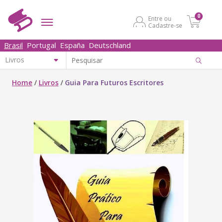
0
Entre ou
Cadastre-se
Brasil
Portugal
España
Deutschland
Home
/
Livros
/
Guia Para Futuros Escritores