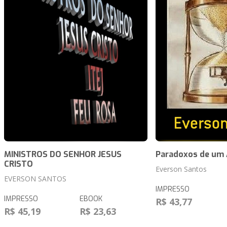
MINISTROS DO SENHOR JESUS
Paradoxos de um
CRISTO
Everson Santos
EVERSON SANTOS
IMPRESSO
IMPRESSO
EBOOK
R$ 43,77
R$ 45,19
R$ 23,63