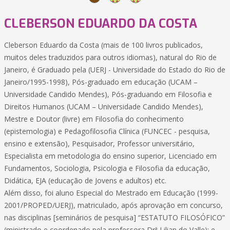
CLEBERSON EDUARDO DA COSTA
Cleberson Eduardo da Costa (mais de 100 livros publicados,
muitos deles traduzidos para outros idiomas), natural do Rio de
Janeiro, é Graduado pela (UERJ - Universidade do Estado do Rio de
Janeiro/1995-1998), Pós-graduado em educação (UCAM –
Universidade Candido Mendes), Pós-graduando em Filosofia e
Direitos Humanos (UCAM – Universidade Candido Mendes),
Mestre e Doutor (livre) em Filosofia do conhecimento
(epistemologia) e Pedagofilosofia Clínica (FUNCEC - pesquisa,
ensino e extensão), Pesquisador, Professor universitário,
Especialista em metodologia do ensino superior, Licenciado em
Fundamentos, Sociologia, Psicologia e Filosofia da educação,
Didática, EJA (educação de Jovens e adultos) etc.
Além disso, foi aluno Especial do Mestrado em Educação (1999-
2001/PROPED/UERJ), matriculado, após aprovação em concurso,
nas disciplinas [seminários de pesquisa] “ESTATUTO FILOSÓFICO”
(ministrado e coordenado pela professora Drª Lilian do Valle); e