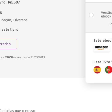
ivro: 145597
s
Versã
ebook
ducação, Diversos
L
 este livro
Este eboo
trecho
ista
22008
vezes desde 21/05/2013
Este livr
fantasias que o nosso