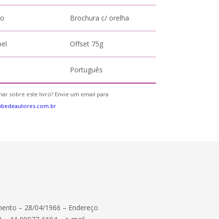
to
Brochura c/ orelha
pel
Offset 75g
Português
ar sobre este livro? Envie um email para
ubedeautores.com.br
ento – 28/04/1966 – Endereço