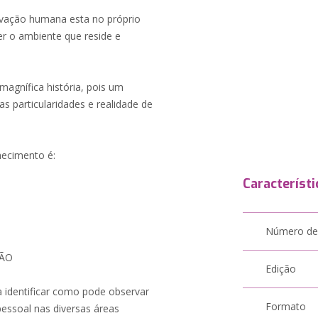
tivação humana esta no próprio
er o ambiente que reside e
magnífica história, pois um
 particularidades e realidade de
hecimento é:
Característi
Número de
ÇÃO
Edição
a identificar como pode observar
Formato
pessoal nas diversas áreas