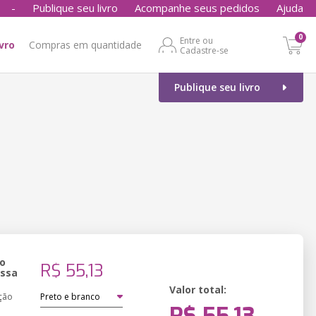
-
Publique seu livro
Acompanhe seus pedidos
Ajuda
0
Entre ou
ivro
Compras em quantidade
Cadastre-se
Publique seu livro
o
R$ 55,13
essa
Valor total:
ção