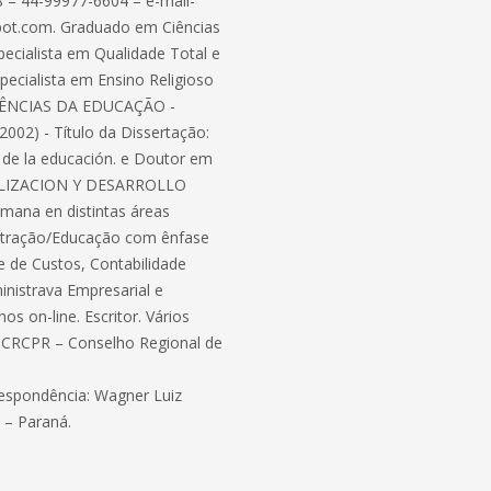
8 – 44-99977-6604 – e-mail-
pot.com. Graduado em Ciências
ecialista em Qualidade Total e
ecialista em Ensino Religioso
 CIÊNCIAS DA EDUCAÇÃO -
) - Título da Dissertação:
 de la educación. e Doutor em
ALIZACION Y DESARROLLO
humana en distintas áreas
nistração/Educação com ênfase
 de Custos, Contabilidade
inistrava Empresarial e
os on-line. Escritor. Vários
do CRCPR – Conselho Regional de
espondência: Wagner Luiz
 – Paraná.