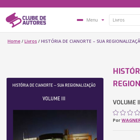
Menu
Home
/
Livros
/
HISTÓRIA DE CIANORTE – SUA REGIONALIZAÇ
HISTÓR
REGION
VOLUME II
Por
WAGNER