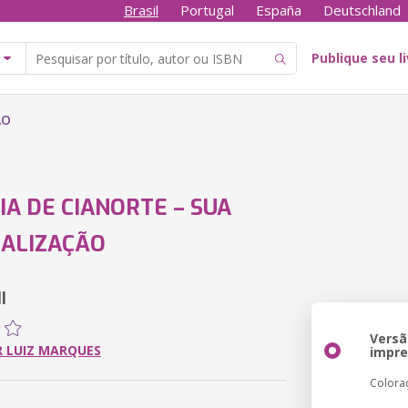
Brasil
Portugal
España
Deutschland
Publique seu l
ÃO
IA DE CIANORTE – SUA
ALIZAÇÃO
I
Versã
 LUIZ MARQUES
impr
Colora