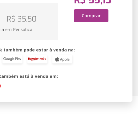
R$ 55,13
o
Comprar
R$ 35,50
eia em Pensática
k também pode estar à venda na:
o também está à venda em: