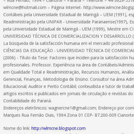
– Rua Fernão, 1994 – Cianorte – Paraná – Telefone – 44-3629-557
wlmcne@hotmail.com – Página Internet- http://www.wlmcne.blogs
Contábeis pela Universidade Estadual de Maringá – UEM (1991), esp
Readministração pela UNIPAR - Universidade Paranaense(1997), Esp
pela Universidade Estadual de Maringá - UEM (1999), Mestre em
UNIVERSIDAD TÉCNICA DE COMERCIALIZACION Y DESARROLLO (2002
La búsqueda de la satisfacción humana em el mercado profesional
CIÊNCIAS DA EDUCAÇÃO - UNIVERSIDAD TÉCNICA DE COMERCI
(2006) - Título da Tese: Factores que inciden para la satisfacción 
profesionales. Professor. Experiência na área de Contábeis/Admi
em Qualidade Total e Readministração, Recursos Humanos, Análise
Gerencial, Finanças, Metodologia de Ensino. Consultor na área Adm
Educacional; Auditor e Perito Contábil; conteudista e tutor de trabalh
artigos escritos e publicados em jornais de circulação e revistas 
Contabilidade do Paraná.
Endereços eletrônicos: wagnercne1@gmail.com; Endereço por corr
Marques Rua Fernão Dias, 1994 Zona 01 CEP- 87.200-009 Cianorte
Nome do link:
http://wlmcne.blogspot.com