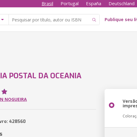
Brasil
Portugal
España
Deutschland
Publique seu l
IA POSTAL DA OCEANIA
ON NOGUEIRA
Versã
impre
Coloraç
ivro: 428560
s