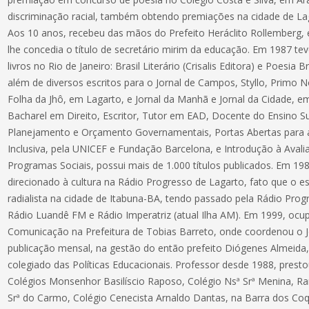
discriminação racial, também obtendo premiações na cidade de Lag
Aos 10 anos, recebeu das mãos do Prefeito Heráclito Rollemberg, 
lhe concedia o título de secretário mirim da educação. Em 1987 t
livros no Rio de Janeiro: Brasil Literário (Crisalis Editora) e Poesia B
além de diversos escritos para o Jornal de Campos, Styllo, Primo N
Folha da Jhô, em Lagarto, e Jornal da Manhã e Jornal da Cidade, em A
Bacharel em Direito, Escritor, Tutor em EAD, Docente do Ensino S
Planejamento e Orçamento Governamentais, Portas Abertas para a 
Inclusiva, pela UNICEF e Fundação Barcelona, e Introdução à Aval
Programas Sociais, possui mais de 1.000 títulos publicados. Em 19
direcionado à cultura na Rádio Progresso de Lagarto, fato que o e
radialista na cidade de Itabuna-BA, tendo passado pela Rádio Progr
Rádio Luandê FM e Rádio Imperatriz (atual Ilha AM). Em 1999, ocu
Comunicação na Prefeitura de Tobias Barreto, onde coordenou o Jo
publicação mensal, na gestão do então prefeito Diógenes Almeida
colegiado das Políticas Educacionais. Professor desde 1988, prest
Colégios Monsenhor Basilíscio Raposo, Colégio Nsª Srª Menina, Ra
Srª do Carmo, Colégio Cenecista Arnaldo Dantas, na Barra dos Co