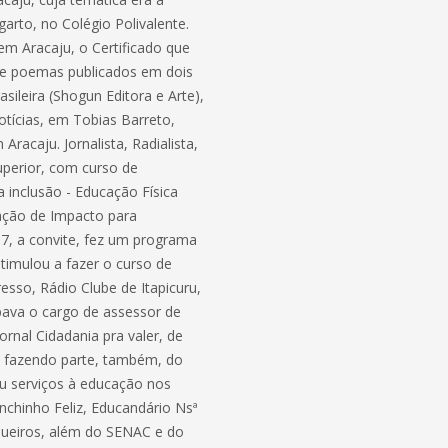
arto, no Colégio Polivalente.
em Aracaju, o Certificado que
eve poemas publicados em dois
rasileira (Shogun Editora e Arte),
otícias, em Tobias Barreto,
racaju. Jornalista, Radialista,
uperior, com curso de
inclusão - Educação Física
iação de Impacto para
87, a convite, fez um programa
stimulou a fazer o curso de
esso, Rádio Clube de Itapicuru,
pava o cargo de assessor de
rnal Cidadania pra valer, de
, fazendo parte, também, do
ou serviços à educação nos
nchinho Feliz, Educandário Nsª
queiros, além do SENAC e do