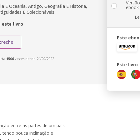
Versã
lia E Oceania, Antigo, Geografia E Historia,
ebook
tiguidades E Colecionáveis
Le
 este livro
Este eboo
trecho
ista
1506
vezes desde 24/02/2022
Este livr
ação entre as partes de um país
ia, tendo pouca inclinação e