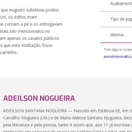
Acabamen
 que Augusto substituiu postos
cio, os éditos eram
Tipo de pa
ue corriam a pé e os entregavam
ostais são mencionados no
Idioma
ram apenas os cavalos públicos
 que esta instituição fosse
Tem algo a reclam
 caminho.
atendimento@cl
ADEILSON NOGUEIRA
ADEILSON SANTANA NOGUEIRA — Nascido em Estância-SE, em 30/0
Carvalho Nogueira (I.M.) e de Maria Aldeiza Santana Nogueira, de
pela literatura e pela poesia, tanto é assim que, aos 11 já escrev
premiação em concurso de poesia no Colégio Costa e Silva, em Ara