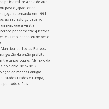
a polícia militar à sala de aula
jou para o Japão, onde
e Nagoya, retornando em 1994.
ças ao seu esforço decisivo
ujimori, que a Anistia
arcerado por comentar questões
neste último, conheceu de perto
o.
 Municipal de Tobias Barreto,
 na gestão da então prefeita
, entre tantas outras. Membro da
ia no biênio 2015-2017.
coleção de moedas antigas,
os Estados Unidos e Europa,
 por todo o País.