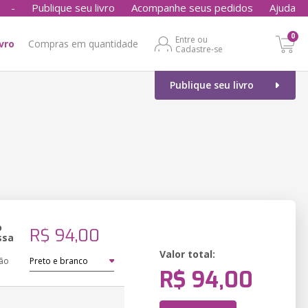
-
Publique seu livro
Acompanhe seus pedidos
Ajuda
0
Entre ou
ivro
Compras em quantidade
Cadastre-se
Publique seu livro
o
R$ 94,00
ssa
Valor total:
ão
R$ 94,00