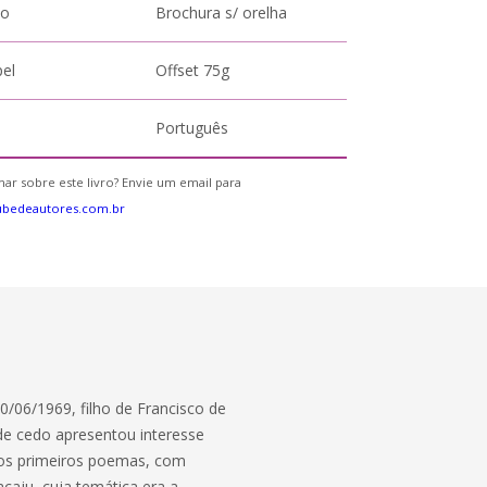
to
Brochura s/ orelha
pel
Offset 75g
Português
ar sobre este livro? Envie um email para
ubedeautores.com.br
6/1969, filho de Francisco de
sde cedo apresentou interesse
ia os primeiros poemas, com
caju, cuja temática era a