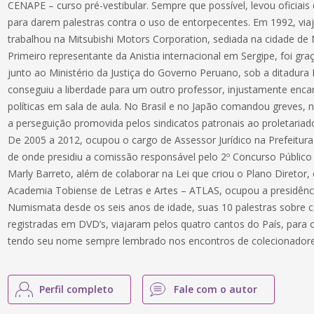
CENAPE – curso pré-vestibular. Sempre que possível, levou oficiais d
para darem palestras contra o uso de entorpecentes. Em 1992, via
trabalhou na Mitsubishi Motors Corporation, sediada na cidade d
Primeiro representante da Anistia internacional em Sergipe, foi gra
junto ao Ministério da Justiça do Governo Peruano, sob a ditadura F
conseguiu a liberdade para um outro professor, injustamente enc
políticas em sala de aula. No Brasil e no Japão comandou greves, 
a perseguição promovida pelos sindicatos patronais ao proletariad
De 2005 a 2012, ocupou o cargo de Assessor Jurídico na Prefeitura
de onde presidiu a comissão responsável pelo 2º Concurso Público
Marly Barreto, além de colaborar na Lei que criou o Plano Diretor
Academia Tobiense de Letras e Artes – ATLAS, ocupou a presidênc
Numismata desde os seis anos de idade, suas 10 palestras sobre 
registradas em DVD’s, viajaram pelos quatro cantos do País, para 
tendo seu nome sempre lembrado nos encontros de colecionadores
Perfil completo
Fale com o autor