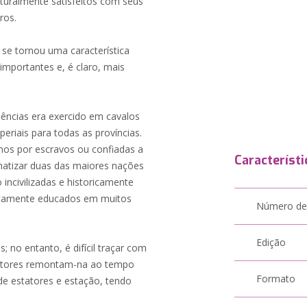
turalmente satisfeitos com seus
ros.
 se tornou uma característica
mportantes e, é claro, mais
ências era exercido em cavalos
riais para todas as províncias.
inos por escravos ou confiadas a
Característi
atizar duas das maiores nações
incivilizadas e historicamente
altamente educados em muitos
Número de
Edição
no entanto, é difícil traçar com
critores remontam-na ao tempo
Formato
de estatores e estação, tendo