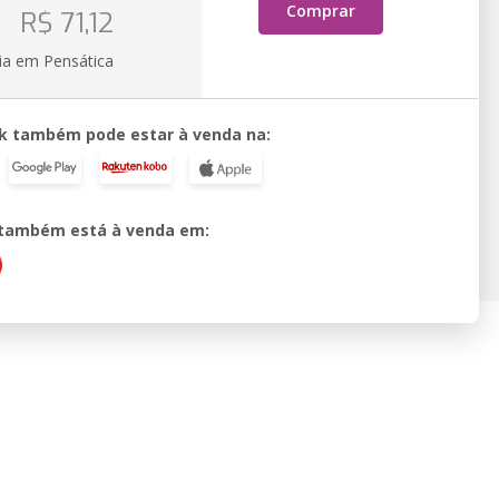
o
Comprar
R$ 71,12
ia em Pensática
k também pode estar à venda na:
o também está à venda em: