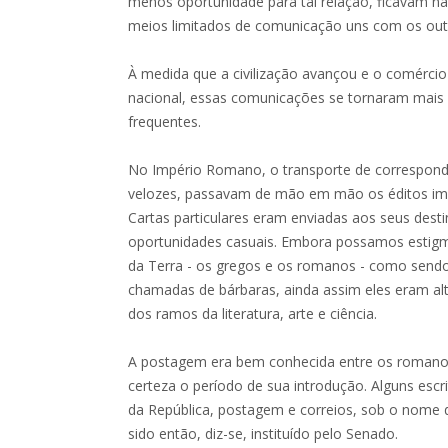
menos oportunidade para tal relação, ficavam na
meios limitados de comunicação uns com os out
À medida que a civilização avançou e o comércio
nacional, essas comunicações se tornaram mais i
frequentes.
No Império Romano, o transporte de correspond
velozes, passavam de mão em mão os éditos impe
Cartas particulares eram enviadas aos seus dest
oportunidades casuais. Embora possamos estigm
da Terra - os gregos e os romanos - como sendo 
chamadas de bárbaras, ainda assim eles eram 
dos ramos da literatura, arte e ciência.
A postagem era bem conhecida entre os romanos; 
certeza o período de sua introdução. Alguns es
da República, postagem e correios, sob o nome 
sido então, diz-se, instituído pelo Senado.