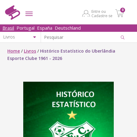
0
Entre ou
Cadastre-se
Brasil
Portugal
España
Deutschland
Home
/
Livros
/
Histórico Estatístico do Uberlândia
Esporte Clube 1961 - 2026