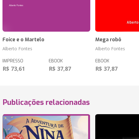
Foice e o Martelo
Mega robô
Alberto Fontes
Alberto Fontes
IMPRESSO
EBOOK
EBOOK
R$ 73,61
R$ 37,87
R$ 37,87
Publicações relacionadas