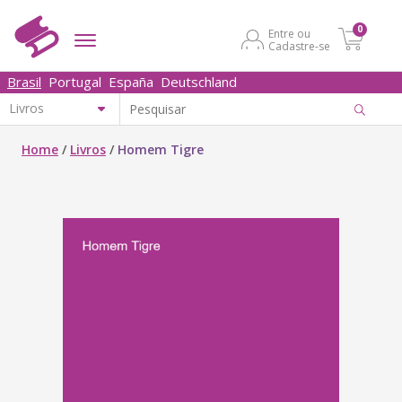
0
Entre ou
Cadastre-se
Brasil
Portugal
España
Deutschland
Home
/
Livros
/
Homem Tigre