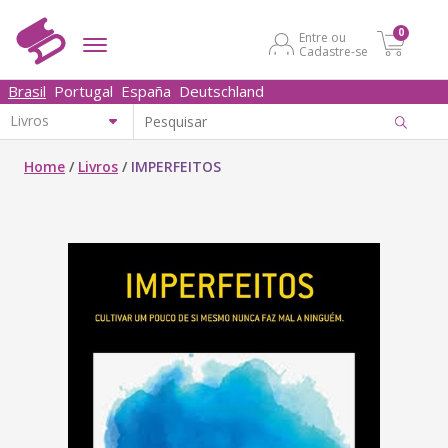
0
Entre ou
Cadastre-se
Brasil
Portugal
España
Deutschland
Home
/
Livros
/
IMPERFEITOS