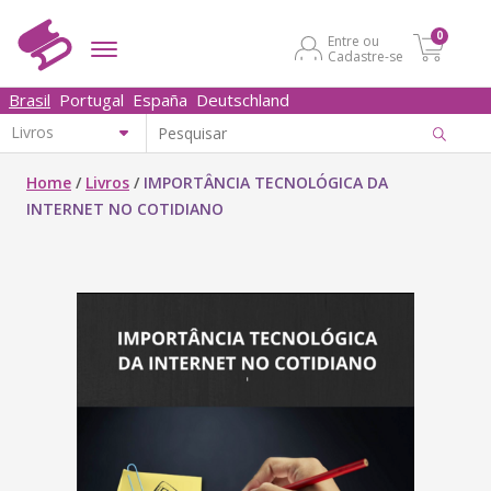
0
Entre ou
Cadastre-se
Brasil
Portugal
España
Deutschland
Home
/
Livros
/
IMPORTÂNCIA TECNOLÓGICA DA
INTERNET NO COTIDIANO