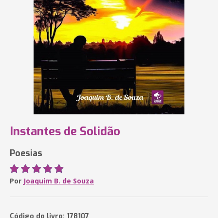
Instantes de Solidão
Poesias
Por
Joaquim B. de Souza
Código do livro: 178107