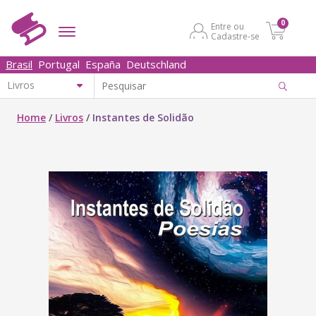
0
Entre ou
Cadastre-se
Brasil
Portugal
España
Deutschland
Home
/
Livros
/
Instantes de Solidão