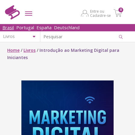
0
Entre ou
Cadastre-se
Brasil
Portugal
España
Deutschland
Home
/
Livros
/
Introdução ao Marketing Digital para
Iniciantes