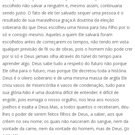
escolhido não salvar a ninguém e, mesmo assim, continuaria
sendo justo. O fato de ele ter salvado sequer uma pessoa é o
resultado de sua maravilhosa graça.A doutrina da eleição
soberana diz que Deus escolheu uma Noiva para Seu Filho por si
só e consigo mesmo. Aqueles a quem Ele salvará foram
escolhidos antes de começarem os tempos, não tendo em vista
qualquer previsão de fé ou de obras, pois o homem não pode crer
por si só e Deus jamais olha através do túnel do tempo para
aprender algo. Deus sabe tudo a respeito do futuro não porque
Ele olha para o futuro, mas porque Ele decretou toda a história.
Deus é o oleiro soberano e de uma mesma massa de argila Ele
criou vasos de misericórdia e vasos de condenação, tudo para
sua glória.Não é uma doutrina difícil de entender; é difícil de
engolir, pois esmaga o nosso orgulho, nos leva aos nossos
joelhos e exalta a Deus.Mas, a todos quantos o receberam, deu-
lhes o poder de serem feitos filhos de Deus, a saber, aos que
crêem no seu nome; os quais não nasceram do sangue, nem da
vontade da carne, nem da vontade do homem, mas de Deus. (Jo