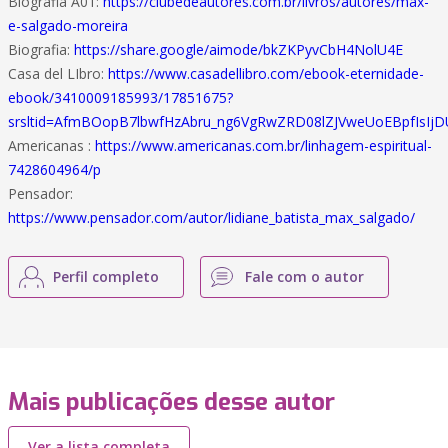
Biografia A01:
https://clubedeautores.com.br/livros/autores/max-
e-salgado-moreira
Biografia:
https://share.google/aimode/bkZKPyvCbH4NolU4E
Casa del LIbro:
https://www.casadellibro.com/ebook-eternidade-
ebook/3410009185993/17851675?
srsltid=AfmBOopB7lbwfHzAbru_ng6VgRwZRD08lZJVweUoEBpfIsI
Americanas :
https://www.americanas.com.br/linhagem-espiritual-
7428604964/p
Pensador:
https://www.pensador.com/autor/lidiane_batista_max_salgado/
Perfil completo
Fale com o autor
Mais publicações desse autor
Ver a lista completa