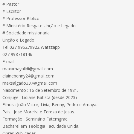
# Pastor
# Escritor
# Professor Bíblico
# Ministério Resgate Unção e Legado
# Sociedade missionaria
Unção e Legado
Tel 027 995279922 Watzzapp
027 998718146
E-mail
maxamayalidi@gmail.com
elainebenny24@gmail,com
maxsalgado337@gmail.com
Nascimento : 16 de Setembro de 1981.
Cônjuge : Lidiane Batista (desde 2023)
Filhos : João Victor, Lívia, Benny, Pedro e Amaya.
Pais : José Moreira e Tereza de Jesus.
Formação : Seminário Fatemgrad.
Bacharel em Teologia Faculdade Unida.
Obras Publicadas